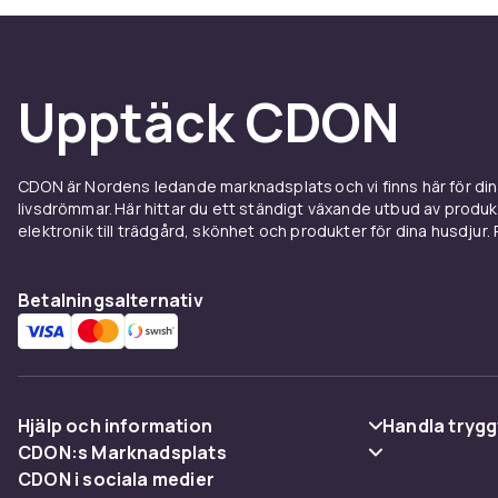
karaktärer oc
Bläddra igeno
internationel
Upptäck CDON
som gör läsni
olika ämnen e
vetenskap til
CDON är Nordens ledande marknadsplats och vi finns här för d
Käv ner dig i
livsdrömmar. Här hittar du ett ständigt växande utbud av produ
elektronik till trädgård, skönhet och produkter för dina husdjur. Pr
kan erbjuda. 
sortiment hit
Betalningsalternativ
Hjälp och information
Handla trygg
CDON:s Marknadsplats
Vanliga frågor
Betalning
CDON i sociala medier
Sälj på CDON