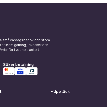
h bli inspirerad på många olika sätt.
m vårt sortiment och hitta bästsäljare från både svenska o
la författare. För de små hittar du mängder av illustrerade b
ngen rolig och engagerande. För dig som föredrar att fördjup
rbjuder vi en mängd facklitteratur som täcker allt från histor
l självutveckling och matlagning.
ina små vardagsbehov och stora
 en ny bok och upplev all den glädje och kunskap som en riktig
kter inom gaming, leksaker och
ylar för livet helt enkelt.
Handla här och gör varje stund till en läsupplevelse. Inom vårt
tar du alltid något som passar just din smak och dina intresse
Säker betalning
t
Upptäck
Kategorier