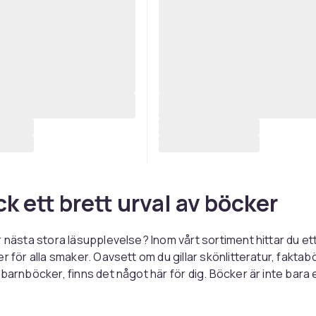
k ett brett urval av böcker
r nästa stora läsupplevelse? Inom vårt sortiment hittar du ett
r för alla smaker. Oavsett om du gillar skönlitteratur, faktab
barnböcker, finns det något här för dig. Böcker är inte bara en 
 utan även en möjlighet att lära sig något nytt varje gång du
dyka in i en bra bok kan du resa till nya världar, lära känna i