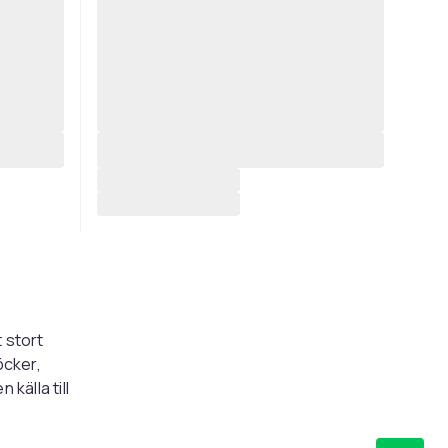
 stort
öcker,
källa till
 öppnar
ntressanta