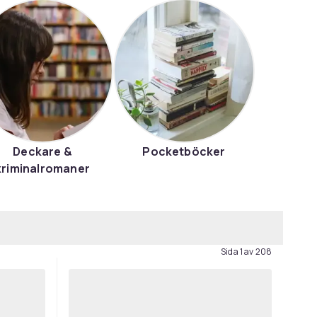
Deckare &
Pocketböcker
kriminalromaner
Sida 1 av 208