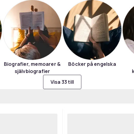
Biografier, memoarer &
Böcker på engelska
självbiografier
Visa 33 till