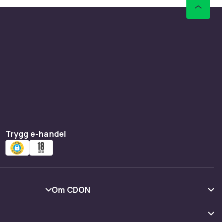
ch
arnböcker
a dig i
ia och
t bra bok
n.
Trygg e-handel
Om CDON
Om oss