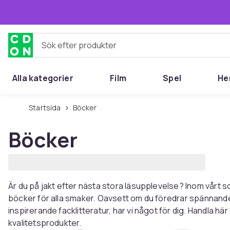
Hoppa till huvudinnehållet
Sök efter produkter
Alla kategorier
Film
Spel
He
Startsida
Böcker
Böcker
Är du på jakt efter nästa stora läsupplevelse? Inom vårt so
böcker för alla smaker. Oavsett om du föredrar spännand
inspirerande facklitteratur, har vi något för dig. Handla hä
kvalitetsprodukter.