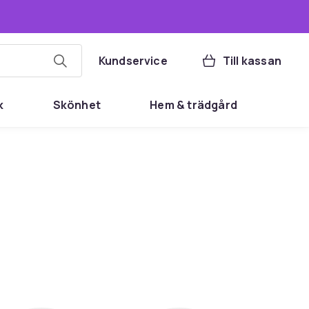
Kundservice
Till kassan
k
Skönhet
Hem & trädgård