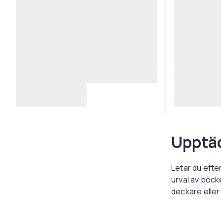
Upptäc
Letar du efte
urval av böcke
deckare eller 
underhållning
en. Genom att 