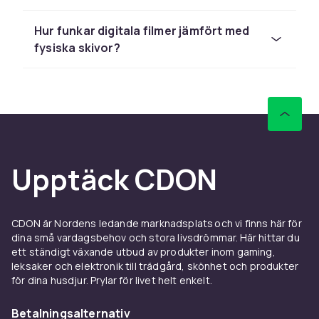
efter?
Hur funkar digitala filmer jämfört med
Skratta åt något fånigt. Bli rädd av en gammal
fysiska skivor?
rysare. Få ett lyckorus av en kärlekshistoria
som faktiskt håller. Eller försvinna in i en
animevärld du aldrig vill lämna. Ibland vet man
exakt vad man letar efter. Ibland vill man bara
bläddra bland titlar tills man fastnar. Här finns
något för varje känsla – från tecknat för
småttingarna till mörka draman,
Upptäck CDON
westernklassiker och nostalgiska familjefilmer.
Inget filter behövs. Bara känsla.
Fysiska filmer du faktiskt
CDON är Nordens ledande marknadsplats och vi finns här för
dina små vardagsbehov och stora livsdrömmar. Här hittar du
äger
ett ständigt växande utbud av produkter inom gaming,
leksaker och elektronik till trädgård, skönhet och produkter
Det är något särskilt med att hålla i en film. Att
för dina husdjur. Prylar för livet helt enkelt.
se omslaget, känna doften av ny plast eller att
ställa in en ny titel i hyllan. Streaming må vara
Betalningsalternativ