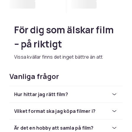
För dig som älskar film
– på riktigt
Vissa kvällar finns det inget bättre än att
sjunka ner i soffan, stänga av alla notiser och
bara sätta på en riktigt bra film. Kanske är det
Vanliga frågor
en klassiker du aldrig tröttnar på. Kanske något
nytt som blivit snackis i kompisgruppen. Eller
så är det barnens tur att välja, och du vet att
Hur hittar jag rätt film?
det blir tredje gången på en vecka. Oavsett
vad – här finns filmerna som passar just din
Vilket format ska jag köpa filmer i?
stund, din smak och ditt humör.
Vilken filmkänsla är du ute
Är det en hobby att samla på film?