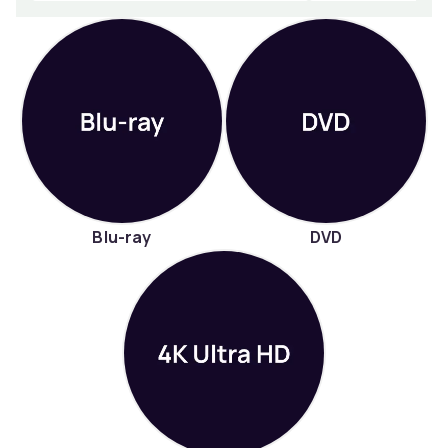
Blu-ray
DVD