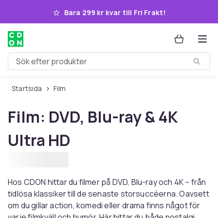
Hoppa till huvudinnehållet
Bara 299 kr kvar till Fri Frakt!
Sök efter produkter
Startsida
Film
Film: DVD, Blu-ray & 4K
Ultra HD
Hos CDON hittar du filmer på DVD, Blu-ray och 4K – från
tidlösa klassiker till de senaste storsuccéerna. Oavsett
om du gillar action, komedi eller drama finns något för
varje filmkväll och humör. Här hittar du både nostalgi