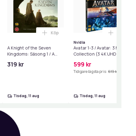
Köp
Köp
) i varukorgen
 (4K UHD / Collector's Edition) i varukorgen
y) i varukorgen
ll Avatar 3: Fire and Ash (2 Blu-ray / Limited Steelbook) i varu
Lägg till A Knight of the Seven Kingdom
Lägg till
Nvidia
A Knight of the Seven
Avatar 1-3 / Avatar: 3 Movie
Kingdoms: Säsong 1 / A
Collection (3 4K UHD + 3
Knight of the Seven
Blu-ray)
319 kr
599 kr
Kingdoms: Season 1 (Blu-
Tidigare lägsta pris:
619 kr
ray)
tisdag, 11 aug
tisdag, 11 aug