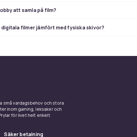
 som faktiskt håller. Eller försvinna in i en animevärld du aldrig
vet man exakt vad man letar efter. Ibland vill man bara bläddr
hobby att samla på film?
an fastnar. Här finns något för varje känsla – från tecknat för
till mörka draman, westernklassiker och nostalgiska familjef
 digitala filmer jämfört med fysiska skivor?
ehövs. Bara känsla.
a filmer du faktiskt äger
ärskilt med att hålla i en film. Att se omslaget, känna doften 
t ställa in en ny titel i hyllan. Streaming må vara smidigt, men d
 ersätta känslan av att äga något – att ha en samling, att kunna
ända till. Här hittar du filmer på DVD, Blu-ray och 4K – oavsett
itet, extramaterial eller en samlarbox du aldrig lyckats få tag
ina små vardagsbehov och stora
kter inom gaming, leksaker och
att hitta, lätt att gilla
ylar för livet helt enkelt.
inns många filmer. Men det ska vara enkelt att hitta rätt. Därf
Säker betalning
nre, format, betyg eller bara dyka rakt in bland nyheterna. Hit