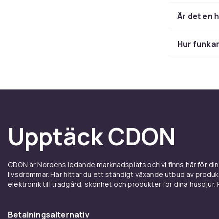
kärlekshistoria
lämna. Ibland 
Är det en 
titlar tills m
småttingarna 
Hur funkar
Inget filter b
Fysisk
Det är något s
plast eller at
aldrig riktigt
Upptäck CDON
låna ut, återv
jagar bildkval
tidigare.
CDON är Nordens ledande marknadsplats och vi finns här för d
livsdrömmar. Här hittar du ett ständigt växande utbud av produ
Enkelt 
elektronik till trädgård, skönhet och produkter för dina husdjur. Pr
Vi vet – det f
Betalningsalternativ
filtrera på ge