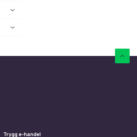
 vill
a bland
ilmer.
av ny
et kan
 visa,
 om du
 på
ör kan du
Trygg e-handel
tar du