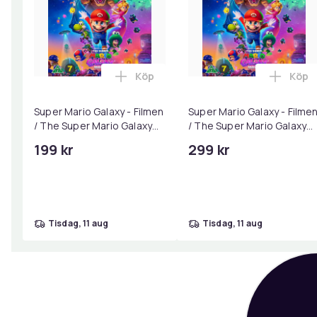
Köp
Köp
Lägg till Super Mario Galaxy - Filme
Lägg 
Super Mario Galaxy - Filmen
Super Mario Galaxy - Filme
/ The Super Mario Galaxy
/ The Super Mario Galaxy
Movie (Blu-ray / Collector's
Movie (4K UHD /
199 kr
299 kr
Edition)
Collector's Edition)
tisdag, 11 aug
tisdag, 11 aug