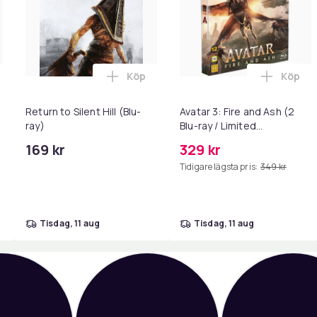
Köp
Köp
n / The Super Mario Galaxy Movie (Blu-ray / Collector's Edition
till Super Mario Galaxy - Filmen / The Super Mario Galaxy Movie
Lägg till Return to Silent Hill (Blu-ra
Lägg ti
n
Return to Silent Hill (Blu-
Avatar 3: Fire and Ash (2
ray)
Blu-ray / Limited
Steelbook)
169 kr
329 kr
Tidigare lägsta pris:
349 kr
tisdag, 11 aug
tisdag, 11 aug