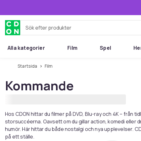
Hoppa till huvudinnehållet
Sök efter produkter
Alla kategorier
Film
Spel
He
Startsida
Film
Kommande
Hos CDON hittar du filmer på DVD, Blu-ray och 4K – från tidl
storsuccéerna. Oavsett om du gillar action, komedi eller dr
humör. Här hittar du både nostalgi och nya upplevelser. CD
på ett ställe.