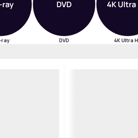
-ray
DVD
4K Ultra 