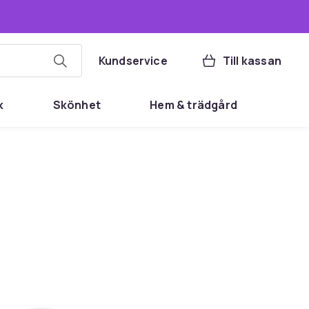
Kundservice
Till kassan
k
Skönhet
Hem & trädgård