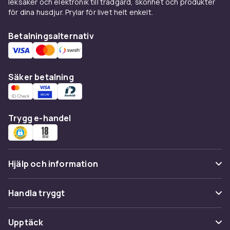
leksaker och elektronik till trädgård, skönhet och produkter
för dina husdjur. Prylar för livet helt enkelt.
Betalningsalternativ
Säker betalning
Trygg e-handel
Hjälp och information
Vanliga frågor
Handla tryggt
Spåra paket
Betalning
Upptäck
Ångra & Returnera här