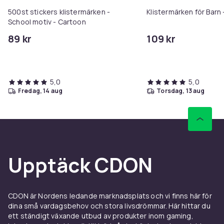
500st stickers klistermärken -
Klistermärken för Barn 
School motiv - Cartoon
89 kr
109 kr
5,0
5,0
fredag, 14 aug
torsdag, 13 aug
Upptäck CDON
CDON är Nordens ledande marknadsplats och vi finns här för
dina små vardagsbehov och stora livsdrömmar. Här hittar du
ett ständigt växande utbud av produkter inom gaming,