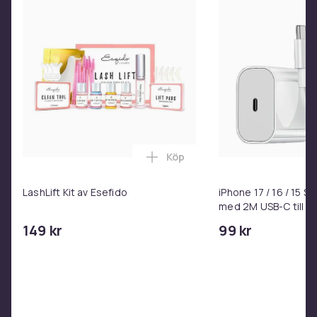
Köp
Lägg till LashLift Kit av Esefi
LashLift Kit av Esefido
iPhone 17 / 16 / 15 
med 2M USB-C till U
149 kr
99 kr