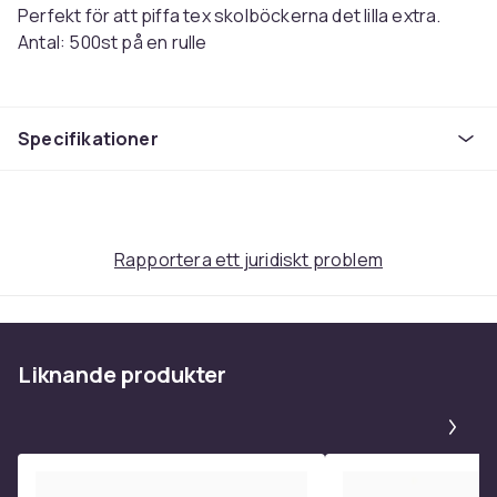
Perfekt för att piffa tex skolböckerna det lilla extra.
Antal: 500st på en rulle
Storlek: 2,5cm i diametern per stickers.
Specifikationer
Färg
MultiColor
Artikel.nr.
Rapportera ett juridiskt problem
315e691f-6c22-5dd7-8626-5062f074d118
Produktsäkerhetsinformation
Liknande produkter
Pa