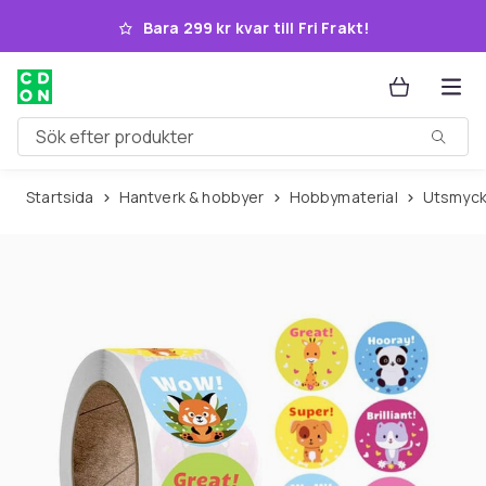
Hoppa till huvudinnehållet
Bara 299 kr kvar till Fri Frakt!
Sök efter produkter
Startsida
Hantverk & hobbyer
Hobbymaterial
Utsmyc