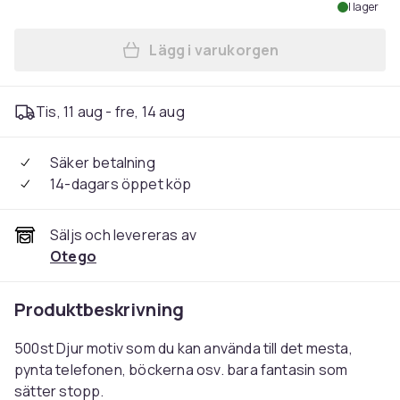
I lager
Lägg i varukorgen
Lägg till 500st stickers kli
Tis, 11 aug - fre, 14 aug
Säker betalning
14-dagars öppet köp
Säljs och levereras av
Otego
Produktbeskrivning
500st Djur motiv som du kan använda till det mesta,
pynta telefonen, böckerna osv. bara fantasin som
sätter stopp.