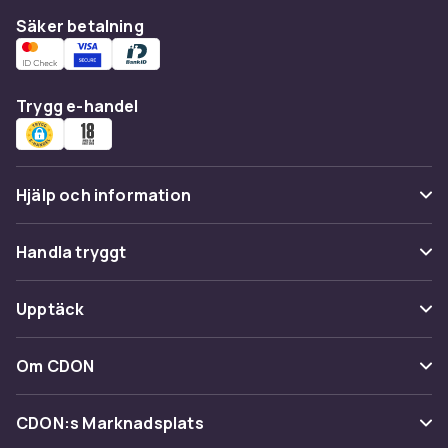
Säker betalning
Trygg e-handel
Hjälp och information
Vanliga frågor
Handla tryggt
Spåra paket
Betalning
Upptäck
Ångra & Returnera här
Leverans
Kategorier
Kundservice
Om CDON
Villkor & policy
Varumärken
Om oss
Återkallelser
CDON:s Marknadsplats
Guider