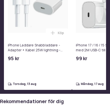
Dessa klistermärken är ett enkelt och vackert sätt att
uttrycka din stil och sprida lite blomsterkänsla i
vardagen.
Specifikation
- Antal: 50 st
Köp
Lägg till iPhone Laddare Snab
- Tema: Blommor
- Material: PVC
iPhone Laddare Snabbladdare -
iPhone 17 / 16 / 15 
- Storlek per sticker: 5–7 cm
Adapter + Kabel 25W lightning -
med 2M USB-C till U
- Användning: Laptop, mobil, flaskor, cyklar, böcker,
USB-C 2m
95 kr
99 kr
scrapbooking m.m.
Artikel.nr.
b0fa5bb7-d9de-5d72-9f72-7b43934d8d2a
torsdag, 13 aug
måndag, 17 aug
Produktsäkerhetsinformation
Rekommendationer för dig