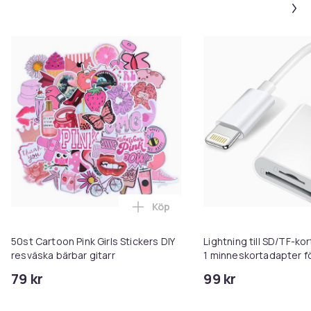
Köp
Lägg till 50st Cartoon Pink Girls
50st Cartoon Pink Girls Stickers DIY
Lightning till SD/TF-kor
resväska bärbar gitarr
1 minneskortadapter f
iPhone/iPad
79 kr
99 kr