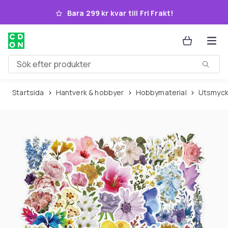
Hoppa till huvudinnehållet
Bara 299 kr kvar till Fri Frakt!
Sök efter produkter
Startsida
Hantverk & hobbyer
Hobbymaterial
Utsmyc