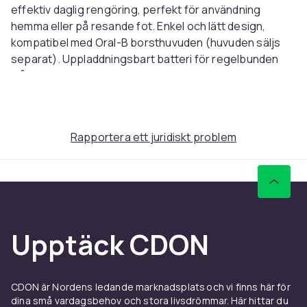
effektiv daglig rengöring, perfekt för användning
hemma eller på resande fot. Enkel och lätt design,
kompatibel med Oral-B borsthuvuden (huvuden säljs
separat). Uppladdningsbart batteri för regelbunden
trådlös användning. Produkten är lämplig för daglig
munhygien för hela familjen.
Artikel.nr.
0332ae4a-e45f-50a8-ad5c-ad068dcf964c
Rapportera ett juridiskt problem
Produktsäkerhetsinformation
Upptäck CDON
CDON är Nordens ledande marknadsplats och vi finns här för
dina små vardagsbehov och stora livsdrömmar. Här hittar du