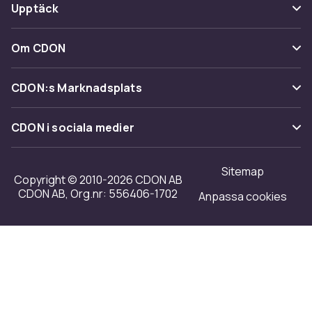
Betalning
Upptäck
Ångra & Returnera här
Leverans
Kategorier
Kundservice
Om CDON
Villkor & policy
Varumärken
Om oss
Återkallelser
CDON:s Marknadsplats
Guider
Kundrecensioner
Sälj på CDON
Shopit.se
CDON i sociala medier
Karriär på CDON
Bli affiliate
Investor relations
Sitemap
Regler & kvalitet
Copyright © 2010-2026 CDON AB
Tillgänglighet
CDON AB, Org.nr: 556406-1702
Anpassa cookies
Merchant Help Center
Transparensrapport