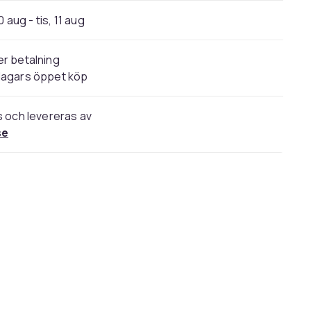
 aug - tis, 11 aug
r betalning
dagars öppet köp
s och levereras av
se