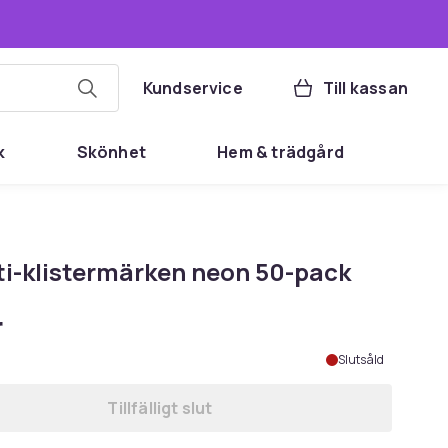
Kundservice
Till kassan
k
Skönhet
Hem & trädgård
iti-klistermärken neon 50-pack
r
Slutsåld
Tillfälligt slut