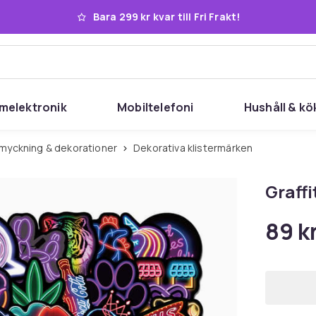
Bara 299 kr kvar till Fri Frakt!
melektronik
Mobiltelefoni
Hushåll & kö
smyckning & dekorationer
Dekorativa klistermärken
Graff
89 k