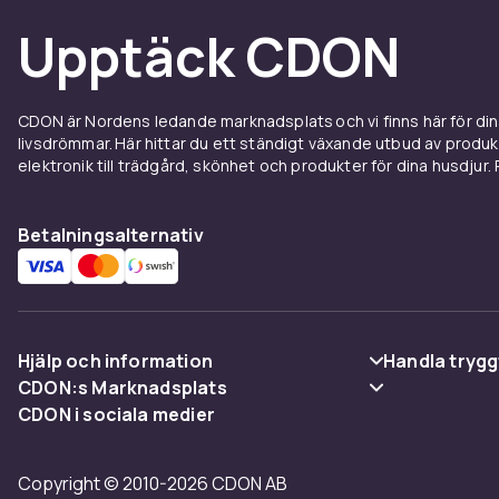
Urban stil för kreativ dekor
Upptäck CDON
Dessa klistermärken är ett perfekt val för dig som gilla
på dina tillhörigheter.
CDON är Nordens ledande marknadsplats och vi finns här för d
livsdrömmar. Här hittar du ett ständigt växande utbud av produ
elektronik till trädgård, skönhet och produkter för dina husdjur. Pr
Specifikation
- Antal: 50 st
- Tema: Graffiti / Neon
Betalningsalternativ
- Material: PVC
- Storlek per sticker: 4–7 cm
- Användning: Laptop, mobil, flaskor, cyklar, böcker m
Artikel.nr.
Hjälp och information
Handla trygg
CDON:s Marknadsplats
Produktsäkerhetsinformation
Vanliga frågor
Betalning
CDON i sociala medier
Sälj på CDON
Spåra paket
Leverans
Bli affiliate
Copyright © 2010-2026 CDON AB
Ångra & Returnera här
Villkor & poli