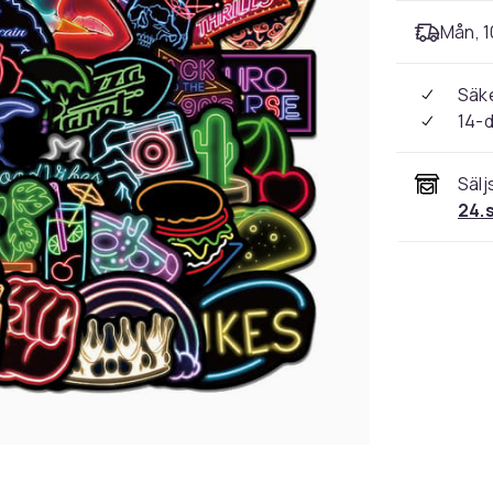
Mån, 10
Säke
14-
Sälj
24.