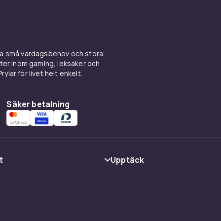
r street art och vill sätta en personlig prägel
ina små vardagsbehov och stora
kter inom gaming, leksaker och
ylar för livet helt enkelt.
Säker betalning
.m.
3d0ed0b6-b36b-588d-ac1e-db2954b853a1
t
Upptäck
Kategorier
Varumärken
cy
Guider