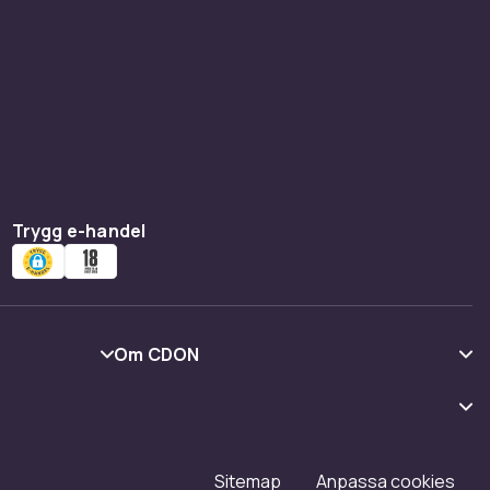
Trygg e-handel
Om CDON
Om oss
Kundrecensioner
Karriär på CDON
Sitemap
Anpassa cookies