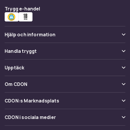
Trygg e-handel
Hjälp och information
Vanliga frågor
Handla tryggt
Spåra paket
Betalning
Upptäck
Ångra & Returnera här
Leverans
Kategorier
Kundservice
Om CDON
Villkor & policy
Varumärken
Om oss
Återkallelser
CDON:s Marknadsplats
Guider
Kundrecensioner
Sälj på CDON
Shopit.se
CDON i sociala medier
Karriär på CDON
Bli affiliate