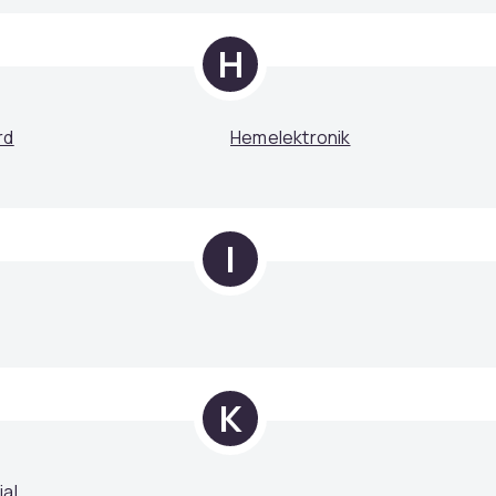
H
rd
Hemelektronik
I
K
al