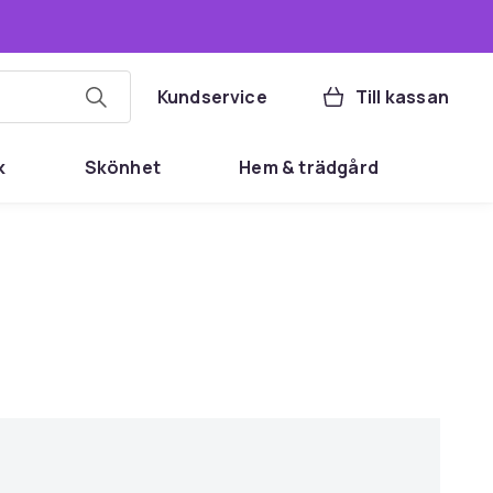
Kundservice
Till kassan
k
Skönhet
Hem & trädgård