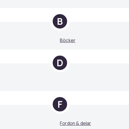
B
Böcker
D
F
Fordon & delar