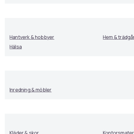
Hantverk & hobbyer
Hem & trädgå
Hälsa
Inredning & möbler
Kläder & skor
Kontorsmateri