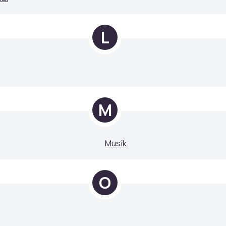
L
M
Musik
O