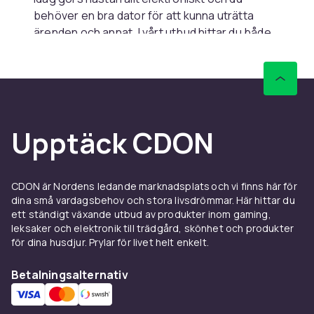
behöver en bra dator för att kunna uträtta
ärenden och annat. I vårt utbud hittar du både
bärbara laptops
och
datorkomponenter
för att
bygga din egna
stationära dator
. Vi har
elektronikprodukter från stora varumärken
såsom Apple,
Asus
och Samsung. Du kan
enkelt välja dator efter prisklass och
Upptäck CDON
användningsområde. Behöver du en
datorväska
har vi det med. Om du bara ska
jobba på datorn behöver du en helt annan
modell än om du vill spela högpresterande
CDON är Nordens ledande marknadsplats och vi finns här för
spel. Hos oss finns alla varianter.
dina små vardagsbehov och stora livsdrömmar. Här hittar du
ett ständigt växande utbud av produkter inom gaming,
Välj mellan flera mobiler och
leksaker och elektronik till trädgård, skönhet och produkter
för dina husdjur. Prylar för livet helt enkelt.
surfplattor
Betalningsalternativ
Är det dags för en ny mobil så hittar du den här
hos oss. Vi har de senaste modellerna samt
alla tillbehör som kan tänkas behövas. Du kan