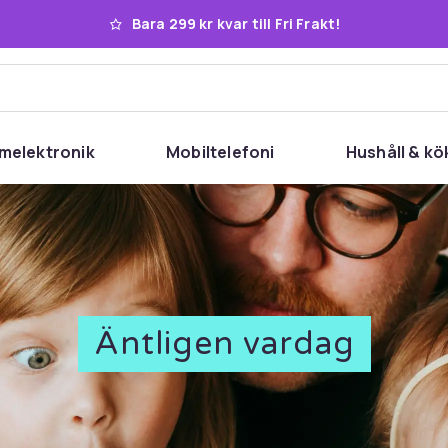
Bara 299 kr kvar till Fri Frakt!
melektronik
Mobiltelefoni
Hushåll & kö
Äntligen vardag