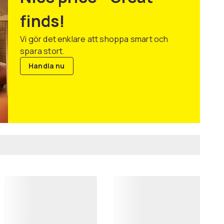
finds!
Vi gör det enklare att shoppa smart och
spara stort.
Handla nu