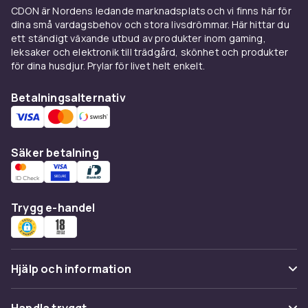
CDON är Nordens ledande marknadsplats och vi finns här för
Välj leksaksfordon baserat på barnets ålder,
dina små vardagsbehov och stora livsdrömmar. Här hittar du
intressen och den typ av lek du vill stimulera.
ett ständigt växande utbud av produkter inom gaming,
Kontrollera alltid åldersangivelsen på
leksaker och elektronik till trädgård, skönhet och produkter
förpackningen – den finns av säkerhets­skäl.
för dina husdjur. Prylar för livet helt enkelt.
Hos CDON handlar du tryggt med snabb
Betalningsalternativ
leverans och enkel retur.
Utforska hela leksortimentet hos CDON.
Säker betalning
Trygg e-handel
Hjälp och information
Vanliga frågor