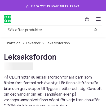
Hoppa till huvudinnehållet
Bara 299 kr kvar till Fri Frakt!
Sök efter produkter
Startsida
Leksaker
Leksaksfordon
Leksaksfordon
På CDON hittar du leksaksfordon för alla barn som
älskar fart, fantasi och äventyr. Här finns allt från tuffa
bilar och grävskopor till flygplan, båtar och tåg. Oavsett
om det handlar om lek i sandlådan eller på
vardagsrumsgolvet finns något för varje liten chaufför.
CDON gör leken roligare – varje dag.