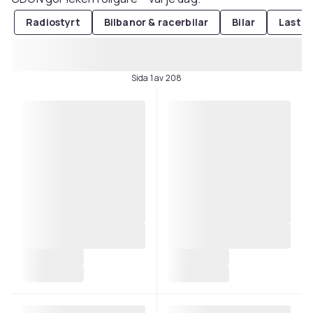
Radiostyrt
Bilbanor & racerbilar
Bilar
Lastbi
Sida 1 av 208