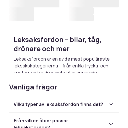
Leksaksfordon – bilar, tåg,
drönare och mer
Leksaksfordon är en av de mest populäraste
leksaks­kategorierna – från enkla trycka-och-
kör fordon för de minsta till avancerade
radiostyrd bil med 40+ km/h för tonåringar. Hot
Vanliga frågor
Wheels och Matchbox är ikoniska märken för
metallbilar i miniatyrskala. Tekno- och
plastvarianter passar för yngre barn med
Vilka typer av leksaksfordon finns det?
bättre stöttålighet.
Radiostyrd bil (RC-bil) finns i alla prisklasser –
Från vilken ålder passar
billiga leksaksvarianter för inomhusbruk (100-
leksaksfordon?