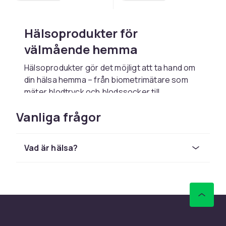
Hälsoprodukter för
välmående hemma
Hälsoprodukter gör det möjligt att ta hand om
din hälsa hemma – från biometrimätare som
mäter blodtryck och blodssocker till
massageapparater för återhämtning och
Vanliga frågor
sömnhjälpmedel för bättre nattsömn.
Se även:
Biometrimätare
,
Massage &
avslappning
,
Sömnhjälpmedel
,
Synvård
och
Vad är hälsa?
Öronvård
Kosttillskott och näring
Kosttillskott kompletterar kosten med viktiga
närsämnen. Proteinpulver och BCAA för
träning, vitaminer och mineraler för allmän