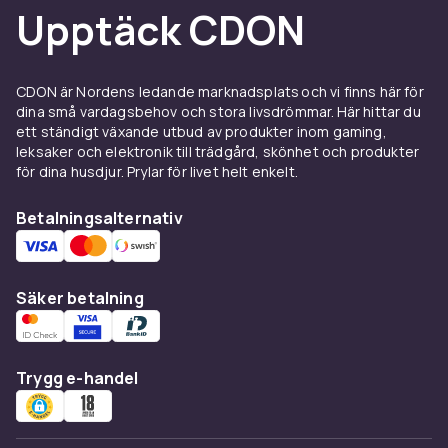
Upptäck CDON
hälsa, kreatin och PWO för prestation.
Se även:
Kosttillskott & näring
,
Proteinpulver
,
Kreatin
och
Vitaminer & mineraler
CDON är Nordens ledande marknadsplats och vi finns här för
Första hjälpen och
dina små vardagsbehov och stora livsdrömmar. Här hittar du
ett ständigt växande utbud av produkter inom gaming,
barnsäkerhet
leksaker och elektronik till trädgård, skönhet och produkter
för dina husdjur. Prylar för livet helt enkelt.
Komplett första hjälpen-utrustning och
barnsäkerhetsprodukter för ett tryggt hem.
Betalningsalternativ
Förband, antiseptika och
barnsäkringsprodukter som barnlås och
grindar.
Säker betalning
Se även:
Första hjälpen
,
Rörlighet &
tillgänglighet
,
Hälsotester
och
Receptfria
läkemedel
Trygg e-handel
Intimvård och hygien
Produkter för intim- och personlig hygien –