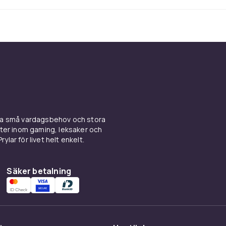
dig utrustning för rugby
relativt lite grundutrustning jämfört med många andra sport
gaste är en rugbyboll av rätt storlek och en bekväm och rörlig
ler matchdräkt. Utöver det rekommenderas skyddsutrustnin
m i praktiken är obligatoriskt, och för kontaktspel även axe
nde hjälm.
mentet av rugbybollar på
CDONs rugbybollar-sida
. Vi erbjude
ina små vardagsbehov och stora
r för barn, ungdomar och vuxna.
kter inom gaming, leksaker och
ylar för livet helt enkelt.
rustning, se
skyddsutrustning för rugby
där du hittar allt från
 till tandskydd.
Säker betalning
för nybörjare och ungdomar
tmärkt sport för barn och ungdomar som vill prova på lagakti
nsitet. Många rugbyklubbar erbjuder tag rugby som en icke-