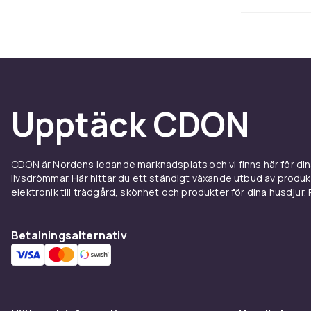
spel.
Nödvän
Rugby kräver 
absolut vikti
tränings- el
Upptäck CDON
tandskydd, so
och en passa
Se hela sorti
CDON är Nordens ledande marknadsplats och vi finns här för d
alla storleka
livsdrömmar. Här hittar du ett ständigt växande utbud av produ
elektronik till trädgård, skönhet och produkter för dina husdjur. Pr
För skyddsut
och axelskydd
Betalningsalternativ
Rugby 
Rugby är en u
med hög inte