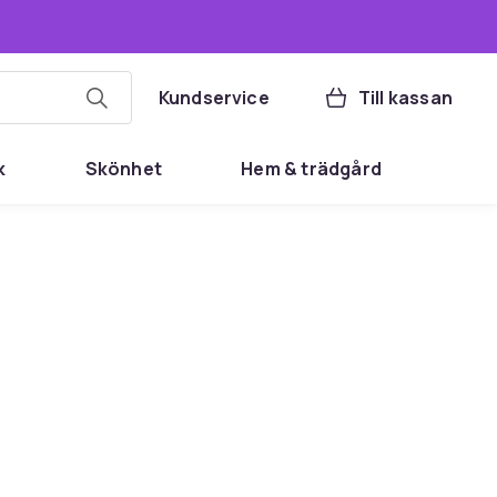
Kundservice
Till kassan
k
Skönhet
Hem & trädgård