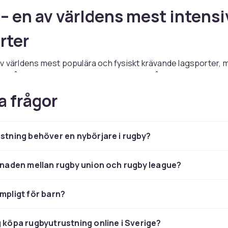
– en av världens mest intensi
rter
v världens mest populära och fysiskt krävande lagsporter, 
and på 1800-talet och en global följarbas på hundratals miljon
nerar styrka, snabbhet, uthållighet och taktisk intelligens i 
a frågor
 samarbetar bäst vinner. Rugby spelas i flera varianter – kla
ed 15 spelare per lag, rugby league med 13 spelare, och de
rianten 7-a-side som är snabbare och mer öppen.
ustning behöver en nybörjare i rugby?
er rugbyn som sport, och allt fler klubbar välkomnar nya spel
und och storlek. Rugby är känt för sin inkluderande kultur –
r av kroppsbyggnader komma till sin rätt, och utanför planen
llnaden mellan rugby union och rugby league?
n stark kamratanda och respekt för motståndarna. Mottot "
 efter" sammanfattar mycket av rugbyns anda.
ämpligt för barn?
ar du allt du behöver för rugby – bollar, skyddsutrustning, 
redskap. Besök
vår rugby-avdelning
och hitta rätt utrustning 
g köpa rugbyutrustning online i Sverige?