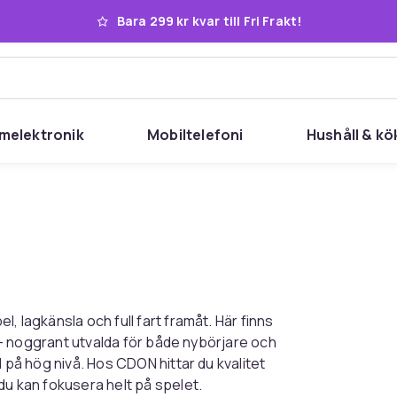
Bara 299 kr kvar till Fri Frakt!
melektronik
Mobiltelefoni
Hushåll & kö
, lagkänsla och full fart framåt. Här finns
ng – noggrant utvalda för både nybörjare och
l på hög nivå. Hos CDON hittar du kvalitet
du kan fokusera helt på spelet.