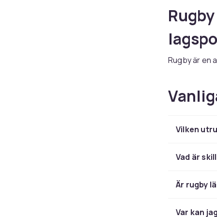
Rugby 
lagspo
Rugby är en a
rötter i Engl
Sporten kombi
Vanlig
där laget som
rugby union m
olympiska va
Vilken utr
I Sverige väx
oavsett bakgr
kan alla type
Vad är ski
sporten av e
plan, vänner
Är rugby l
Hos CDON hitt
och tränings
Var kan ja