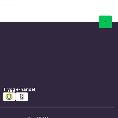
er. Det
g som
lskydd
r bollar i
 hjälmar
Trygg e-handel
viteter