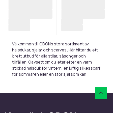
Välkommen till CDONs stora sortiment av
halsdukar, sjalar och scarves. Här hittar du ett
brett utbud för alla stilar, säsonger och
tillfällen. Oavsett om du letar efter en varm
stickad halsduk för vintern, en luftig silkesscarf
för sommaren eller en stor sjal som kan
användas på flera sätt, hittar du rätt hos oss.
Utforska underkategorierna
halsdukar och
scarves
samt
sjalar
.
Halsduk, scarf eller sjal – vad
är skillnaden?