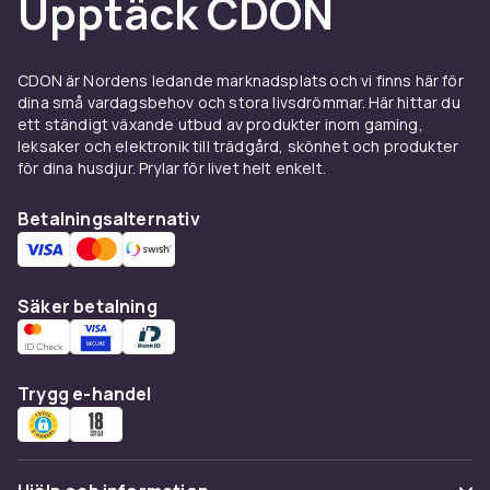
Upptäck CDON
som döljer sig i skuggorna av varje historia.
Deckare & kriminalromaner erbjuder en
spännande resa genom farliga miljöer och
CDON är Nordens ledande marknadsplats och vi finns här för
psykologiska spänningar, där inget är vad det
dina små vardagsbehov och stora livsdrömmar. Här hittar du
ett ständigt växande utbud av produkter inom gaming,
verkar. Fascinerande karaktärer, oväntade
leksaker och elektronik till trädgård, skönhet och produkter
vändningar och en konstant jakt på sanningen
för dina husdjur. Prylar för livet helt enkelt.
gör dessa böcker till en uppslukande
upplevelse. Vare sig du föredrar klassiska
Betalningsalternativ
deckare eller moderna kriminalhistorier, har vi
något för varje smak i vårt sortiment.
Är du redo att dyka in i en värld av hemligheter,
Säker betalning
hot och efterforskningar? Shoppa nu och
upptäck de mest gripande deckare &
kriminalromaner inom vårt sortiment. Perfekt
Trygg e-handel
för att försvinna in i en annan verklighet och
låta dig sugas in i en värld där varje sida håller
andan i spänning.