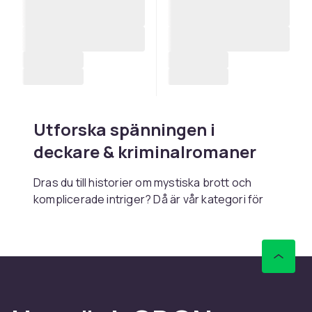
Utforska spänningen i
deckare & kriminalromaner
Dras du till historier om mystiska brott och
komplicerade intriger? Då är vår kategori för
deckare & kriminalromaner perfekt för dig. Här
hittar du allt från nyskapande verk till tidlösa
klassiker inom genren, som håller dig fängslad
från första sidan till den sista. Var redo att lösa
intrikata brott tillsammans med skickliga
detektiver och gräv djupt i mörka hemligheter