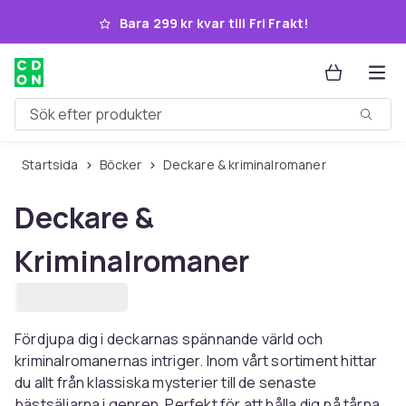
Hoppa till huvudinnehållet
Bara 299 kr kvar till Fri Frakt!
Sök efter produkter
Startsida
Böcker
Deckare & kriminalromaner
Deckare &
Kriminalromaner
Fördjupa dig i deckarnas spännande värld och
kriminalromanernas intriger. Inom vårt sortiment hittar
du allt från klassiska mysterier till de senaste
bästsäljarna i genren. Perfekt för att hålla dig på tårna