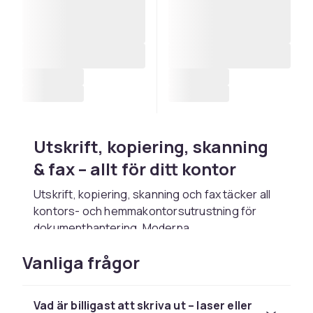
Utskrift, kopiering, skanning
& fax – allt för ditt kontor
Utskrift, kopiering, skanning och fax täcker all
kontors- och hemmakontorsutrustning för
dokumenthantering. Moderna
multifunktionsskrivare (MFP) kombinerar
Vanliga frågor
utskrift, kopiering, skanning och fax i ett – den
mest kostnadseffektiva lösningen för de
flesta hem och kontor. Dedikerade
Vad är billigast att skriva ut – laser eller
laserskrivare och bläckstråleskrivare,