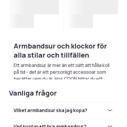
Armbandsur och klockor för
alla stilar och tillfällen
Ett armbandsur är mer än ett sätt att hålla koll
på tid - det är ett personligt accessoar som
berättar vem du är. Hos CDON hittar du ett
brett sortiment av armbandsur i alla stilar, från
Vanliga frågor
klassiska analoga herrur och eleganta
damklockor till moderna sportiga modeller. Vi
erbjuder klockor från välkända märken som
Vilket armbandsur ska jag kopa?
Casio
,
Seiko
,
Timex
och
Fossil
till
konkurrenskraftiga priser.
Vad kostar ett bra armbandsur?