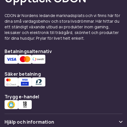
mest avancerade alternativen.
Herrur, damur och
CDON är Nordens ledande marknadsplats och vi finns här för
dina små vardagsbehov och stora livsdrömmar. Här hittar du
unisexklockor
ett ständigt växande utbud av produkter inom gaming,
leksaker och elektronik till trädgård, skönhet och produkter
Klockor designas traditionellt i herr- och
för dina husdjur. Prylar för livet helt enkelt.
damvarianter med skillnader i boettsstorlek,
armband och design. Herrklockor har vanligtvis
Betalningsalternativ
större boetter (38-45 mm) och tydligare
urtavlor. Damklockor är elegantare med
smalare boetter (28-36 mm) och finare
Säker betalning
armband. Unisex-klockor passar alla och har
blivit allt populärare.
Casio
G-Shock-serien är
ett känt unisex-alternativ.
Trygg e-handel
Material och urtavla - välj rätt
stil
Klockboettens material påverkar klockans
Hjälp och information
hållbarhet och estetik. Rostfritt stål är det