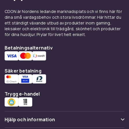
bortalaget vita och målvakterna röda, med
CDON är Nordens ledande marknadsplats och vi finns här för
spelarens nummer tryckt på sidan. Kika in i
dina små vardagsbehov och stora livsdrömmar. Här hittar du
kategorin
vattenpolomössor
för att se aktuellt
ett ständigt växande utbud av produkter inom gaming,
utbud.
leksaker och elektronik till trädgård, skönhet och produkter
för dina husdjur. Prylar för livet helt enkelt.
Ska du träna regelbundet behöver du också
tåliga badkläder och simglasögon för
Betalningsalternativ
simpassen, och den som vill vidare mot mer
vattensport hittar massor i kategorin
utrustning till båt- & vattensporter
. Välj boll
Säker betalning
efter storlek, mål efter var du ska spela och
mössa efter laget, så är du redo för avkast.
Köp din utrustning för vattenpolo online hos
CDON.
Trygg e-handel
Hjälp och information