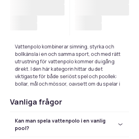
Vattenpolo kombinerar simning, styrka och
bollkänsla i en och samma sport, och med rätt
utrustning för vattenpolo kommer du igång
direkt. I den här kategorin hittar du det
viktigaste för både seriöst spel och poollek:
bollar, mål och mössor, oavsett om du spelar i
klubb eller vill testa sporten hemma i poolen.
Vanliga frågor
Bollen är hjärtat i spelet. En vattenpoloboll har
en speciell greppyta som gör att den går att
fånga och kasta med en hand, även när den är
Kan man spela vattenpolo i en vanlig
blöt. Storlek 5 är standard för herrar, storlek 4
pool?
för damer och ungdomar och storlek 3 passar
barn. Mikasa är det klassiska matchmärket