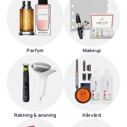
Parfym
Makeup
Rakning & ansning
Hårvård