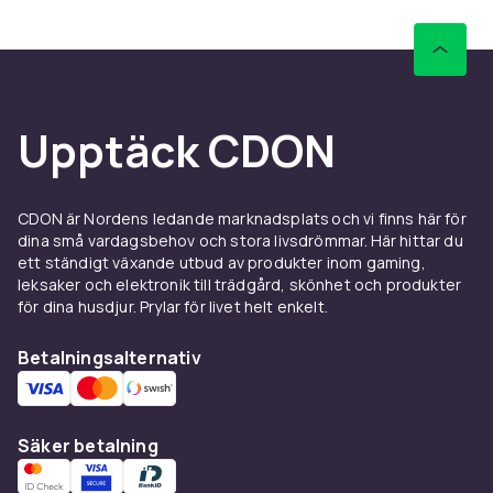
I sortimentet av
smink
hittar du foundation,
concealer, mascara, ögonskugga, läppstift
och sminkborstar från både exklusiva
lyxmärken och prisvärda favoriter. Bygg en
naturlig vardagslook med lätta produkter eller
Upptäck CDON
satsa på något mer glamoröst till fest.
Sminkset och paletter gör det enkelt att prova
nya färger – och är dessutom perfekta
presenter till både nybörjare och
CDON är Nordens ledande marknadsplats och vi finns här för
dina små vardagsbehov och stora livsdrömmar. Här hittar du
makeupälskare.
ett ständigt växande utbud av produkter inom gaming,
leksaker och elektronik till trädgård, skönhet och produkter
Hudvård för alla hudtyper
för dina husdjur. Prylar för livet helt enkelt.
En genomtänkt hudvårdsrutin är grunden i all
Betalningsalternativ
skönhet. Utforska
hudvård
med
ansiktsrengöring, serum, ansiktskräm och
solskydd anpassade för torr, fet, kombinerad
och känslig hud. Här finns trendiga segment
Säker betalning
som koreansk hudvård liksom aktiva
ingredienser som retinol, vitamin C och