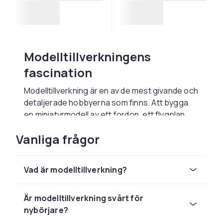
Modelltillverkningens
fascination
Modelltillverkning är en av de mest givande och
detaljerade hobbyerna som finns. Att bygga
en miniatyrmodell av ett fordon, ett flygplan,
ett skepp eller en byggnad från grunden och
Vanliga frågor
se den ta form bit för bit ger en djup
tillfredsställelse. Hobbyn kombinerar hantverk,
konstnärlig känsla och historisk kunskap på ett
Vad är modelltillverkning?
unikt sätt. Modellbyggare runt om i världen
ägnar timmar åt att återskapa detaljer med
extrem precision, och resultaten är ofta
Är modelltillverkning svårt för
imponerande miniatyrmästerverk värda att visa
nybörjare?
upp och beundra.