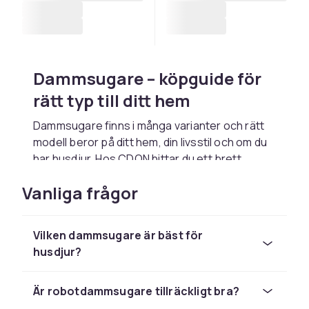
Dammsugare – köpguide för
rätt typ till ditt hem
Dammsugare finns i många varianter och rätt
modell beror på ditt hem, din livsstil och om du
har husdjur. Hos CDON hittar du ett brett
sortiment av golvdammsugare,
Vanliga frågor
robotdammsugare, handdammsugare och
grovdammsugare från ledande märken till bra
priser.
Vilken dammsugare är bäst för
Välkända
husdjur?
dammsugarmärken: Dyson,
Är robotdammsugare tillräckligt bra?
Electrolux och Miele