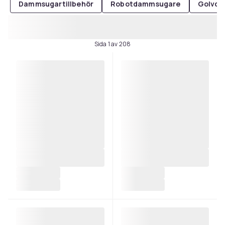
Dammsugartillbehör
Robotdammsugare
Golvd
Sida 1 av 208