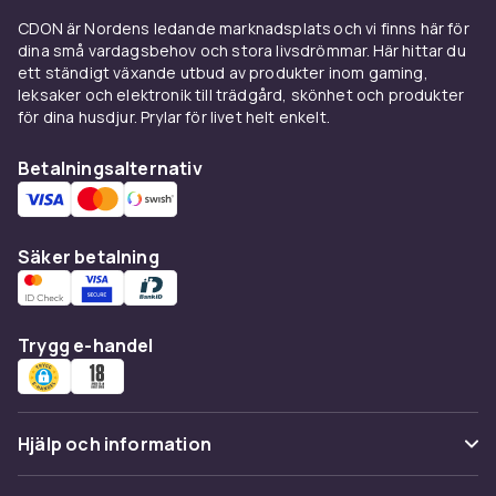
helt enkelt älskar att lära sig mer om världen,
CDON är Nordens ledande marknadsplats och vi finns här för
finns det något för dig inom vårt sortiment. SO
dina små vardagsbehov och stora livsdrömmar. Här hittar du
ett ständigt växande utbud av produkter inom gaming,
böcker är inte bara informativa utan också
leksaker och elektronik till trädgård, skönhet och produkter
visuellt engagerande, med detaljerade
för dina husdjur. Prylar för livet helt enkelt.
illustreringar och kartor som hjälper till att
förtydliga de koncept som diskuteras.
Betalningsalternativ
Vill du förbättra dina kunskaper inom
samhällsämnena? Se alla produkter och hitta
SO böcker som kan berika ditt bibliotek.
Säker betalning
Perfekt för både studenter och
kunskapstörstande vuxna, SO böcker är en
nödvändighet för alla som vill förstå vår
Trygg e-handel
komplexa värld bättre.
Shoppa nu och ta del av vårt omfattande utbud
av SO böcker. Med ett stort urval av titlar och
Hjälp och information
författare kan du vara säker på att du hittar
något som passar dina intressen och behov.