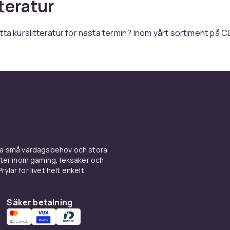
tteratur
tta kurslitteratur för nästa termin? Inom vårt sortiment på 
ud av böcker som är både aktuella och relevanta för dina stud
studerar juridik, ekonomi, teknik eller litteratur har vi den
 du behöver för att lyckas.
 noga utvalda för att säkerställa att de täcker alla viktiga
och är anpassade till utbildningens krav. Med högkvalitati
n du lägga en stabil grund för din akademiska framgång. De
inköp genom att erbjuda ett brett spektrum av titlar på ett 
ina små vardagsbehov och stora
a igång med studierna på bästa sätt? Shoppa nu och upptäck
kter inom gaming, leksaker och
ylar för livet helt enkelt.
d att ha rätt kurslitteratur. Vår omfattande katalog gör det e
böcker som både stödjer och inspirerar dig i ditt lärande. När 
din studiekvalitet, finns vi här för att hjälpa dig. Se alla produ
Säker betalning
assar bäst för dina kursers behov.