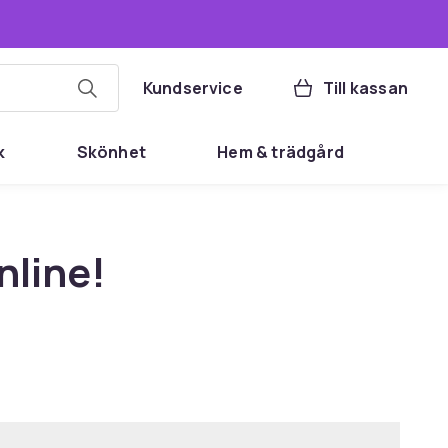
Kundservice
Till kassan
k
Skönhet
Hem & trädgård
online!