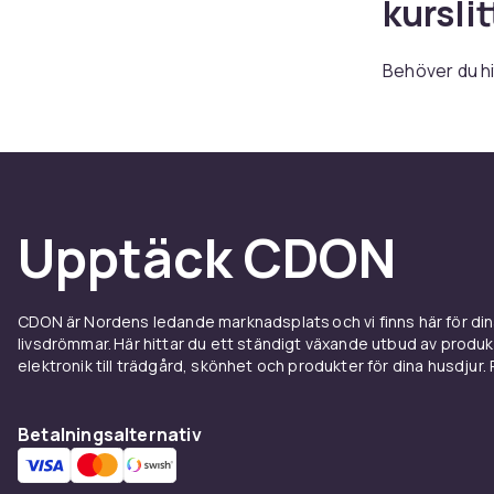
kursli
Behöver du hi
ett stort utb
Oavsett om du 
kurslitteratur
Våra böcker är
ämnesområden 
Upptäck CDON
läromedel ka
förenklar vi 
ställe.
CDON är Nordens ledande marknadsplats och vi finns här för d
Vill du komm
livsdrömmar. Här hittar du ett ständigt växande utbud av produ
elektronik till trädgård, skönhet och produkter för dina husdjur. Pr
fördelarna me
dig att hitta 
att förbättra 
Betalningsalternativ
välj de som p