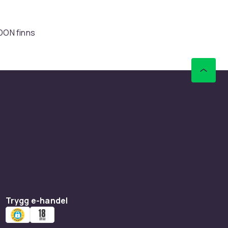
CDON finns
ier.
va
ssutom
och samma
nkelt för
du är redo
kter och
Trygg e-handel