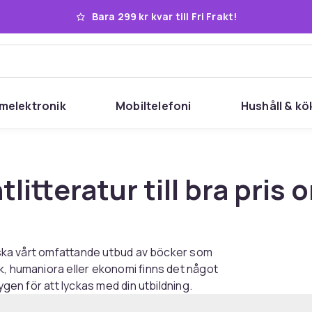
Bara 299 kr kvar till Fri Frakt!
melektronik
Mobiltelefoni
Hushåll & kö
litteratur till bra pris 
orska vårt omfattande utbud av böcker som
k, humaniora eller ekonomi finns det något
ygen för att lyckas med din utbildning.