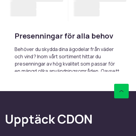
Presenningar för alla behov
Behöver du skydda dina ägodelar från väder
och vind? Inom vårt sortiment hittar du
presenningar av hög kvalitet som passar för
en mängd olika användningsområden. Oavsett
om du behöver täcka över trädgårdsmöbler,
båtar, eller byggmaterial, har vi presenningar
som erbjuder pålitligt skydd.
Presenningarna inom vårt sortiment är
tillverkade av slitstarka material som tål tuffa
Upptäck CDON
förhållanden. De är enkla att använda och finns
i olika storlekar för att passa just dina behov.
Med förstärkta hörn och starka öljetter kan du