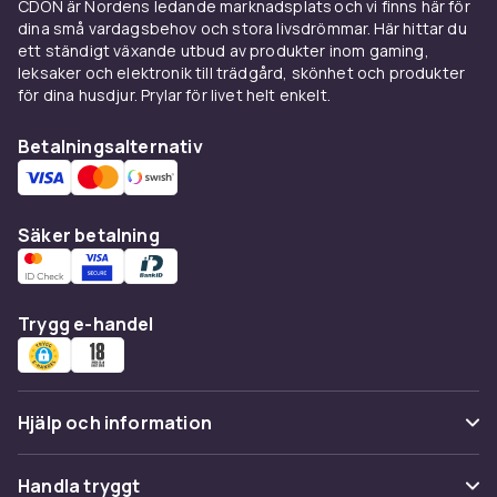
CDON är Nordens ledande marknadsplats och vi finns här för
vara säker på att presenningen sitter på plats,
dina små vardagsbehov och stora livsdrömmar. Här hittar du
även under blåsiga dagar.
ett ständigt växande utbud av produkter inom gaming,
leksaker och elektronik till trädgård, skönhet och produkter
På CDON strävar vi efter att erbjuda våra
för dina husdjur. Prylar för livet helt enkelt.
kunder det bästa urvalet av kvalitetsprodukter
på ett pålitligt och bekvämt sätt. Se alla
Betalningsalternativ
produkter och hitta den perfekta
presenningen för dina behov. Shoppa nu och
upptäck hur enkelt det är att skydda dina
Säker betalning
ägodelar med rätt presenning.
Trygg e-handel
Hjälp och information
Vanliga frågor
Handla tryggt