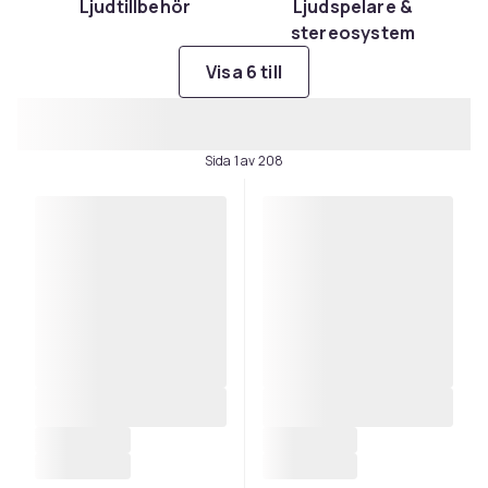
Ljudtillbehör
Ljudspelare &
stereosystem
Visa 6 till
Sida 1 av 208