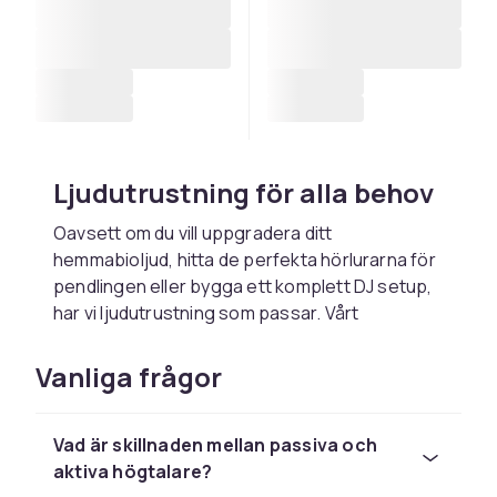
Ljudutrustning för alla behov
Oavsett om du vill uppgradera ditt
hemmabioljud, hitta de perfekta hörlurarna för
pendlingen eller bygga ett komplett DJ setup,
har vi ljudutrustning som passar. Vårt
sortiment täcker allt från vardagsbruk till
professionella ändamål, med produkter från
Vanliga frågor
välkända varumärken inom ljudbranschen.
Högtalare och hörlurar i alla
Vad är skillnaden mellan passiva och
prisklasser
aktiva högtalare?