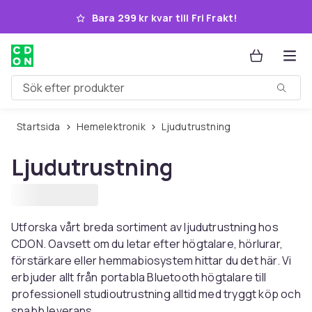
Hoppa till huvudinnehållet
Bara 299 kr kvar till Fri Frakt!
Sök efter produkter
Startsida
Hemelektronik
Ljudutrustning
Ljudutrustning
Utforska vårt breda sortiment av ljudutrustning hos
CDON. Oavsett om du letar efter högtalare, hörlurar,
förstärkare eller hemmabiosystem hittar du det här. Vi
erbjuder allt från portabla Bluetooth högtalare till
professionell studioutrustning alltid med tryggt köp och
snabb leverans.