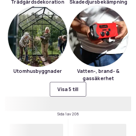
Trädgårdsdekoration
Skadedjursbekämpning
Utomhusbyggnader
Vatten-, brand- &
gassäkerhet
Visa 5 till
Sida 1 av 208