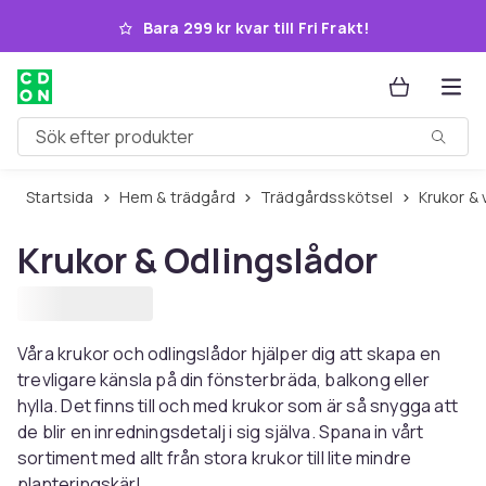
Hoppa till huvudinnehållet
Bara 299 kr kvar till Fri Frakt!
Sök efter produkter
Startsida
Hem & trädgård
Trädgårdsskötsel
Krukor &
Krukor & Odlingslådor
Våra krukor och odlingslådor hjälper dig att skapa en
trevligare känsla på din fönsterbräda, balkong eller
hylla. Det finns till och med krukor som är så snygga att
de blir en inredningsdetalj i sig själva. Spana in vårt
sortiment med allt från stora krukor till lite mindre
planteringskärl.