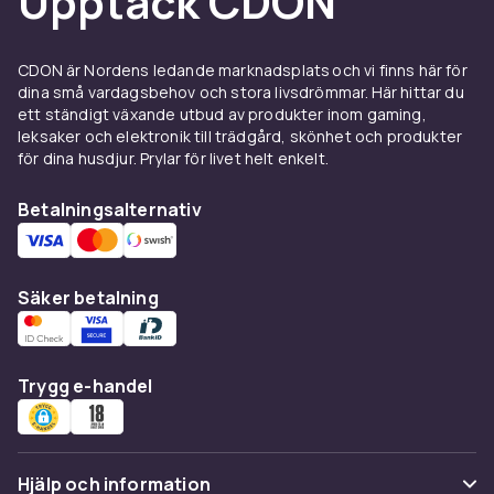
Upptäck CDON
större växter och buskar krävs djupare krukor
med plats för bra rotutveckling. God dränering
CDON är Nordens ledande marknadsplats och vi finns här för
är livsviktigt, så kontrollera att krukan har hål i
dina små vardagsbehov och stora livsdrömmar. Här hittar du
botten och placera ett lager
ett ständigt växande utbud av produkter inom gaming,
dräneringsmaterial som lecakulor eller
leksaker och elektronik till trädgård, skönhet och produkter
småsten innan du lägger i
planteringsjord
.
för dina husdjur. Prylar för livet helt enkelt.
Använd
krukfat
under för att skydda underlaget
Betalningsalternativ
från överskottsvatten och fläckar.
Tillbehör som förenklar
Säker betalning
Komplettera krukorna med
insatser
som gör
om vanliga prydnadskrukor till funktionella
planteringskärl utan att kompromissa med
utseendet. Hjulpallar under tunga krukor
Trygg e-handel
underlättar förflyttning säsongsvis. Ranknät
och bambustöd ger klättrande växter den hjälp
de behöver. Glöm inte rätt
gödselmedel
–
krukväxter behöver oftare och mer
Hjälp och information