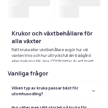
Krukor och växtbehållare för
alla växter
Rätt kruka eller växtbehållare avgör hur väl
växten trivs och hur uttrycksfull din trädgård
eller balkong blir. Hos CDON hittar du ett brett
sortiment av krukor i många material, storlekar
Vanliga frågor
och stilar, från klassiska terrakottakrukor och
tunga betongkärl till moderna plastkrukor,
vävda krukor och självvattnande modeller. Här
Vilken typ av kruka passar bäst för
finns både små örtkrukor för köksfönstret och
utomhusodling?
stora planteringskärl som passar för fruktträd,
buskar och perennakomposition på terrassen.
Hur väljer man rätt storlek på kruka för