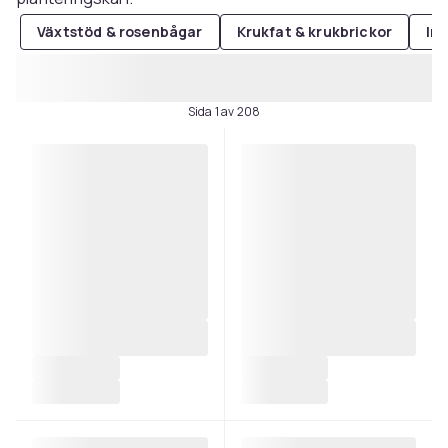
Växtstöd & rosenbågar
Krukfat & krukbrickor
Ins
Sida 1 av 208