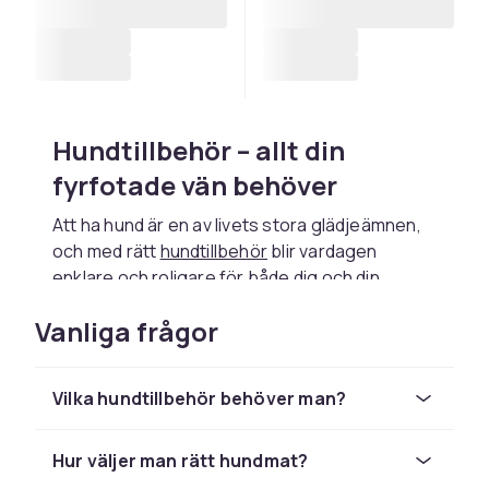
Hundtillbehör – allt din
fyrfotade vän behöver
Att ha hund är en av livets stora glädjeämnen,
och med rätt
hundtillbehör
blir vardagen
enklare och roligare för både dig och din
fyrfotade kompis. Oavsett om du precis har
Vanliga frågor
skaffat valp eller har en erfaren senior hemma,
finns det tillbehör som gör skillnad i hundens
vardag. Hos CDON har vi samlat ett brett
Vilka hundtillbehör behöver man?
sortiment av produkter som täcker alla behov
– från mat och godis till leksaker, kläder och
sovplatser.
Hur väljer man rätt hundmat?