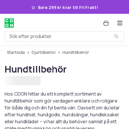
Hoppa till huvudinnehållet
Bara 299 kr kvar till Fri Frakt!
Sök efter produkter
Startsida
Djurtillbehör
Hundtillbehör
Hundtillbehör
Hos CDON hittar du ett komplett sortiment av
hundtillbehör som gör vardagen enklare och roligare
för både dig och din fyrbenta vän. Oavsett om du letar
efter hundmat, hundgodis, hundsängar, hundleksaker
eller hundkläder – vi har allt du behöver samlat på ett
ställe med trygga köp och snabb leverans.