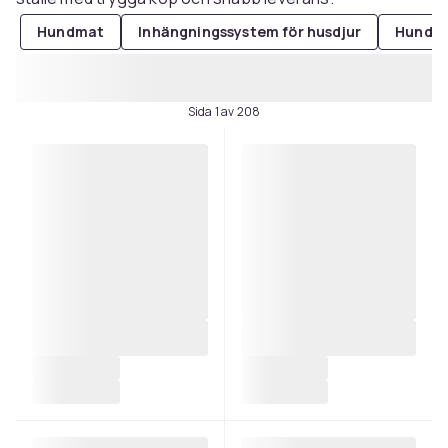
Hundmat
Inhängningssystem för husdjur
Hundle
Sida 1 av 208