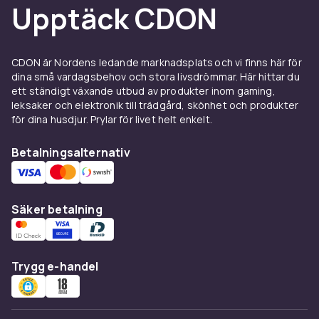
Upptäck CDON
avlägsna framtider som lockar mest hittar du
rätt bland våra
science fiction-böcker
. Här
finns genreklassiker som
Neuromancer
och
filmatiseringar som
Blade Runner
, tillsammans
CDON är Nordens ledande marknadsplats och vi finns här för
dina små vardagsbehov och stora livsdrömmar. Här hittar du
med moderna favoriter som
Uppdrag Hail
ett ständigt växande utbud av produkter inom gaming,
Mary
och böcker från
Star Wars
-
leksaker och elektronik till trädgård, skönhet och produkter
universumet.
för dina husdjur. Prylar för livet helt enkelt.
Fantasy och science fiction
Betalningsalternativ
för barn och ungdomar
Många av våra mest populära titlar riktar sig till
Säker betalning
yngre läsare. Letar du efter fantasy böcker för
barn eller spännande science fiction för
ungdomar kan det också vara värt att kika
bland
ungdomsböcker
och
barnböcker
, där du
Trygg e-handel
hittar fler äventyr anpassade efter ålder och
läsnivå.