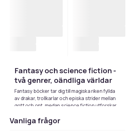
Fantasy och science fiction -
två genrer, oändliga världar
Fantasy böcker tar dig till magiska riken fyllda
av drakar, trollkarlar och episka strider mellan
gott och ont, medan science fiction utforskar
rymdresor, framtidsteknik och främmande
Vanliga frågor
civilisationer. Hos CDON hittar du ett brett
utbud inom båda genrerna, från etablerade
klassiker till nya storsäljare, i pocket, inbundet