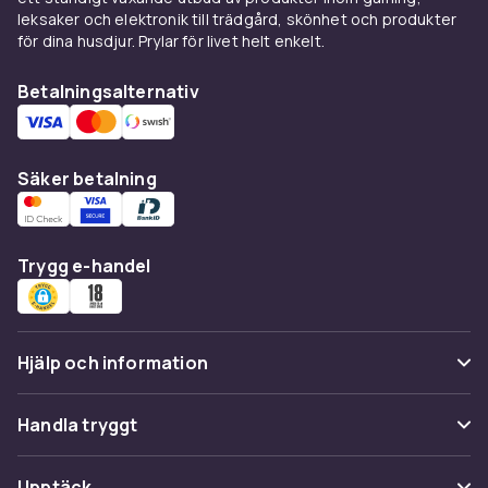
fler. Oavsett om du söker efter storslagna
leksaker och elektronik till trädgård, skönhet och produkter
serier eller enskilda verk, har vi ett brett utbud
för dina husdjur. Prylar för livet helt enkelt.
att välja mellan. Börja ditt nästa stora äventyr
idag.
Betalningsalternativ
Se alla produkter och hitta din nästa favoritbok
inom fantasygenren. Dyk in i fantastiska världar
där allt är möjligt och där din fantasi får flöda
Säker betalning
fritt. Missa inte chansen att upptäcka nya
favoriter och återvända till klassiska
mästerverk.
Trygg e-handel
Shoppa nu och hitta guldkornen inom
fantasyböcker. Perfekt för en kväll i soffan
eller som en gåva till en bokälskande vän. På
Hjälp och information
CDON erbjuder vi alltid ett stort urval av
kvalitetsprodukter på ett pålitligt och bekvämt
Vanliga frågor
Handla tryggt
sätt. Upplev det bästa av det mesta idag!
Spåra paket
Betalning
Upptäck