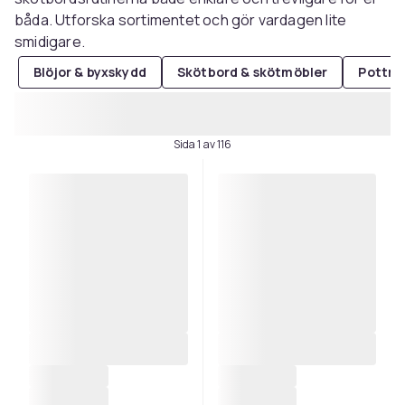
båda. Utforska sortimentet och gör vardagen lite
smidigare.
Blöjor & byxskydd
Skötbord & skötmöbler
Potträ
Sida 1 av 116