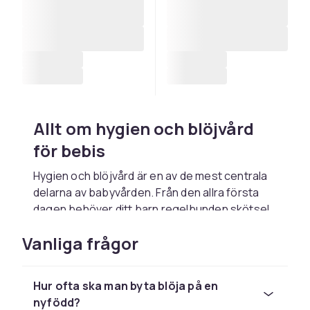
Allt om hygien och blöjvård
för bebis
Hygien och blöjvård är en av de mest centrala
delarna av babyvården. Från den allra första
dagen behöver ditt barn regelbunden skötsel
för att hålla huden frisk och förhindra irritation.
Vanliga frågor
Med rätt produkter och rutiner gör du
skötselstunden enkel och skön för er båda.
Blöjor och byxskydd
Hur ofta ska man byta blöja på en
nyfödd?