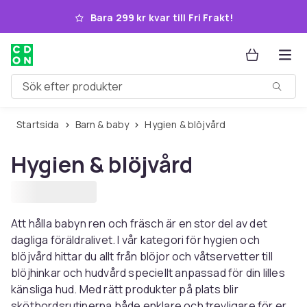
Hoppa till huvudinnehållet
Bara 299 kr kvar till Fri Frakt!
Sök efter produkter
Startsida
Barn & baby
Hygien & blöjvård
Hygien & blöjvård
Att hålla babyn ren och fräsch är en stor del av det
dagliga föräldralivet. I vår kategori för hygien och
blöjvård hittar du allt från blöjor och våtservetter till
blöjhinkar och hudvård speciellt anpassad för din lilles
känsliga hud. Med rätt produkter på plats blir
skötbordsrutinerna både enklare och trevligare för er