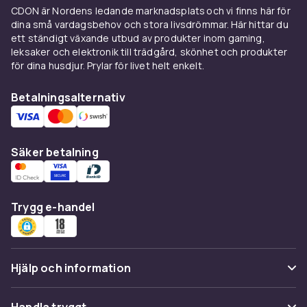
CDON är Nordens ledande marknadsplats och vi finns här för
spädbarn efter badet.
dina små vardagsbehov och stora livsdrömmar. Här hittar du
ett ständigt växande utbud av produkter inom gaming,
Skötbord och skötmöbler
leksaker och elektronik till trädgård, skönhet och produkter
för dina husdjur. Prylar för livet helt enkelt.
Ett stabilt
Skötbord & skötmöbler
gör
skötselstunden säkrare och bekvämare.
Betalningsalternativ
Placera skötbordet på en stabil yta och se till
att det har kanter eller bälte som hindrar
barnet från att rulla av. Förvara allt du behöver
Säker betalning
– blöjor, våtservetter, kräm och rena kläder –
inom räckhåll så att du aldrig behöver lämna
barnet ensamt. Välj ett bord med hyllor och
skötunderlag som är enkelt att rengöra.
Trygg e-handel
Skötväskor
En välpackad
Skötväska
är ovärderlig när du är
Hjälp och information
på språng med bebisen. Välj en väska med
många fack och hållbara material som tål spill
Vanliga frågor
och smuts. Packa alltid extra blöjor,