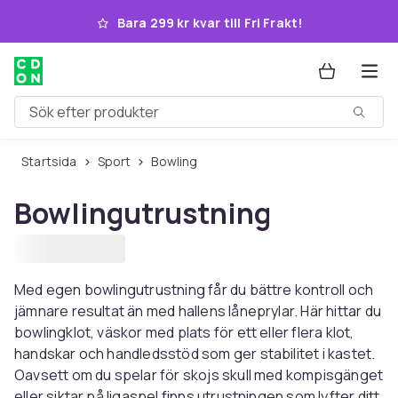
Hoppa till huvudinnehållet
Bara 299 kr kvar till Fri Frakt!
Sök efter produkter
Startsida
Sport
Bowling
Bowlingutrustning
Med egen bowlingutrustning får du bättre kontroll och
jämnare resultat än med hallens låneprylar. Här hittar du
bowlingklot, väskor med plats för ett eller flera klot,
handskar och handledsstöd som ger stabilitet i kastet.
Oavsett om du spelar för skojs skull med kompisgänget
eller siktar på ligaspel finns utrustningen som lyfter ditt