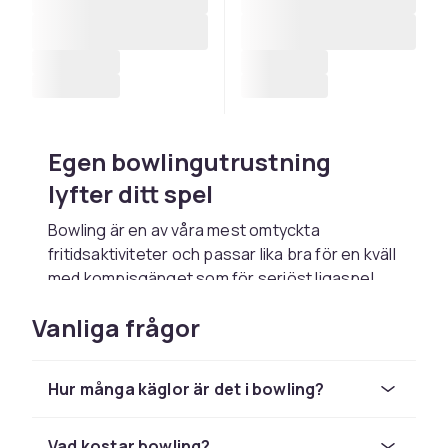
Egen bowlingutrustning
lyfter ditt spel
Bowling är en av våra mest omtyckta
fritidsaktiviteter och passar lika bra för en kväll
med kompisgänget som för seriöst ligaspel.
Hallarnas låneklot och hyrskor fungerar för
Vanliga frågor
enstaka besök, men med egen
bowlingutrustning får du ett klot som passar
din hand, skor med rätt glid och tillbehör som
Hur många käglor är det i bowling?
gör spelet både jämnare och roligare. Här
hittar du bowling tillbehör för alla nivåer, från
nybörjare till tävlingsspelare.
Vad kostar bowling?