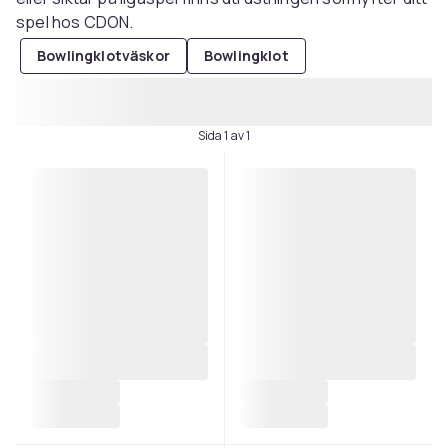
spel hos CDON.
Bowlingklotväskor
Bowlingklot
Sida 1 av 1