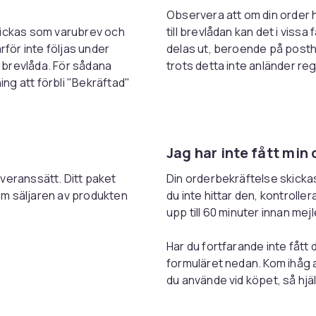
Observera att om din order 
kickas som varubrev och
till brevlådan kan det i vissa
ör inte följas under
delas ut, beroende på posth
n brevlåda. För sådana
trots detta inte anländer reg
ng att förbli "Bekräftad"
Jag har inte fått min
leveranssätt. Ditt paket
Din orderbekräftelse skickas 
om säljaren av produkten
du inte hittar den, kontrolle
upp till 60 minuter innan me
Har du fortfarande inte fåt
formuläret nedan. Kom ihå
du använde vid köpet, så hjäl