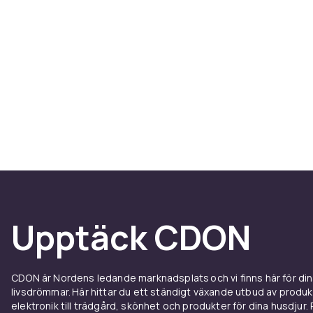
Upptäck CDON
CDON är Nordens ledande marknadsplats och vi finns här för d
livsdrömmar. Här hittar du ett ständigt växande utbud av produ
elektronik till trädgård, skönhet och produkter för dina husdjur. Pr