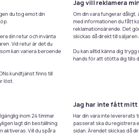
Jag vill reklamera mi
agen du tog emot din
Om din vara fungerar dåligt,
köp.
med informationen du fått ka
reklamationsärende. Det gör
era din retur och invänta
skickas då direkt till säljaren
aren. Vid retur är det du
 som kan variera beroende
Du kan alltid känna dig trygg
hands för att stötta dig tills 
Ns kundtjänst finns till
r löst.
Jag har inte fått mitt
illgänglig inom 24 timmar
Har din vara inte levererats 
yligen lagt din beställning
passerat ska du registrera 
n aktiveras. Vill du spåra
sidan. Ärendet skickas då dire