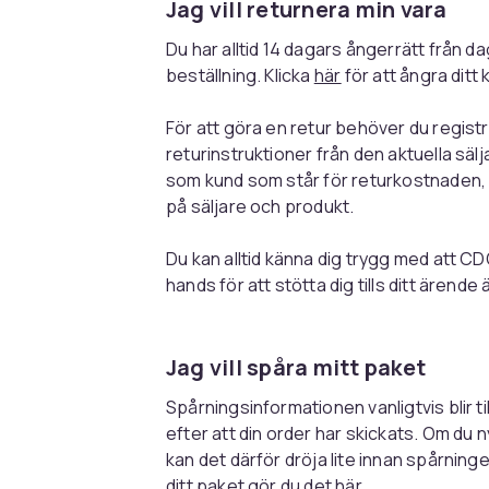
Jag vill returnera min vara
Du har alltid 14 dagars ångerrätt från d
beställning. Klicka
här
för att ångra ditt 
För att göra en retur behöver du registr
returinstruktioner från den aktuella sälj
som kund som står för returkostnaden,
på säljare och produkt.
Du kan alltid känna dig trygg med att CDO
hands för att stötta dig tills ditt ärende ä
Jag vill spåra mitt paket
Spårningsinformationen vanligtvis blir t
efter att din order har skickats. Om du n
kan det därför dröja lite innan spårninge
ditt paket gör du det
här
.