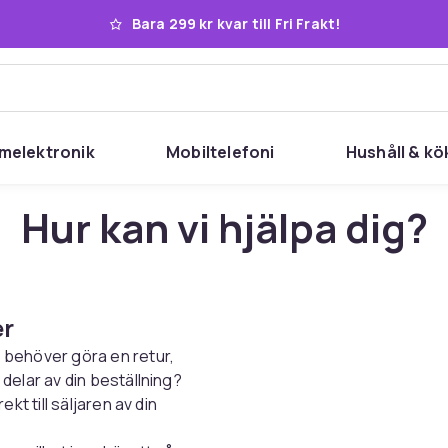
Bara 299 kr kvar till Fri Frakt!
melektronik
Mobiltelefoni
Hushåll & kö
Hur kan vi hjälpa dig?
er
, behöver göra en retur,
 delar av din beställning?
ekt till säljaren av din