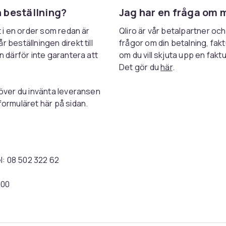
n beställning?
Jag har en fråga om 
t i en order som redan är
Qliro är vår betalpartner och
 beställningen direkt till
frågor om din betalning, fakt
n därför inte garantera att
om du vill skjuta upp en fakt
Det gör du
här
.
höver du invänta leveransen
formuläret här på sidan.
el: 08 502 322 62
:00