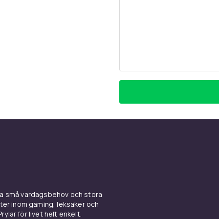
ina små vardagsbehov och stora
kter inom gaming, leksaker och
ylar för livet helt enkelt.