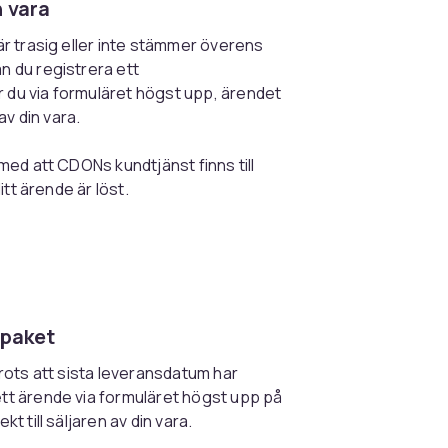
n vara
 är trasig eller inte stämmer överens
n du registrera ett
 du via formuläret högst upp, ärendet
 av din vara.
 med att CDONs kundtjänst finns till
ditt ärende är löst.
 paket
trots att sista leveransdatum har
ett ärende via formuläret högst upp på
kt till säljaren av din vara.