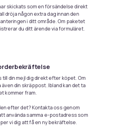
har skickats som en försändelse direkt
 fall dröja någon extra dag innan den
anteringen i ditt område. Om paketet
istrerar du ditt ärende via formuläret.
 orderbekräftelse
till din mejl dig direkt efter köpet. Om
ra även din skräppost. Ibland kan det ta
jlet kommer fram.
t den efter det? Kontakta oss genom
g att använda samma e-postadress som
per vi dig att få en ny bekräftelse.