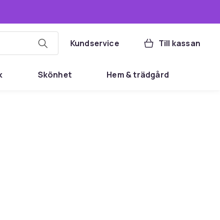
Kundservice
Till kassan
k
Skönhet
Hem & trädgård