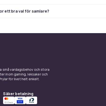
smak
or ett bra val för samlare?
skivor musik inom rock, pop, hiphop, jazz, klassiskt, dansba
u hittar även populära samlingsalbum och utgåvor kopplade 
ktuella musikfenomen. Att bläddra bland CD skivor är ett sät
ller hitta tillbaka till favoriter du vill spela igen.
d Edition, Remastered och D
n
ina små vardagsbehov och stora
ll ha något extra finns utgåvor som sticker ut. Limited Editio
kter inom gaming, leksaker och
eller exklusivt innehåll. Remastered album med förbättrad lju
ylar för livet helt enkelt.
n med bonusspår och utökat material. Perfekt för samlare oc
eva ett album i en mer komplett version.
Säker betalning
vor som följer med i bilen