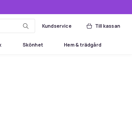
Kundservice
Till kassan
k
Skönhet
Hem & trädgård