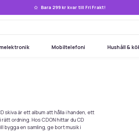
Bara 299 kr kvar till Fri Frakt!
melektronik
Mobiltelefoni
Hushåll & kö
skiva är ett album att hålla i handen, ett
 i rätt ordning. Hos CDON hittar du CD
ll bygga en samling, ge bort musik i