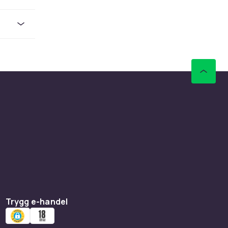
nd och
till TV
t att
eluxe
n med
dkvalitet.
h för dig
Trygg e-handel