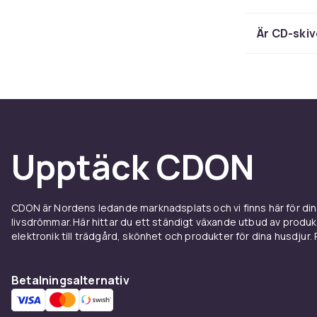
musik
Är CD-skiv
Här finns CD 
mycket mer. D
program och a
upptäcka nytt e
Limite
Upptäck CDON
Editio
CDON är Nordens ledande marknadsplats och vi finns här för d
För dig som vi
livsdrömmar. Här hittar du ett ständigt växande utbud av produ
unika omslag 
elektronik till trädgård, skönhet och produkter för dina husdjur. Pr
Deluxe Editio
som vill uppl
Betalningsalternativ
CD ski