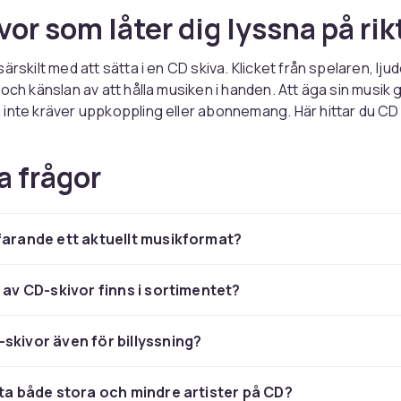
vor som låter dig lyssna på rik
ärskilt med att sätta i en CD skiva. Klicket från spelaren, lj
 och känslan av att hålla musiken i handen. Att äga sin musik 
inte kräver uppkoppling eller abonnemang. Här hittar du CD
nya album till tidlösa klassiker, redo att spelas om och om ige
a frågor
å din samling med nya och
ska album
farande ett aktuellt musikformat?
 samlar på alla album från en favoritartist eller vill bygga e
 ett stort utbud att utforska. Hos CDON hittar du både nya C
r av CD-skivor finns i sortimentet?
um från etablerade och mindre artister. Du kan även förhan
p och säkra din kopia redan innan releasedatum. Ett enkelt
skivor även för billyssning?
ta album i din samling.
 och samlingsalbum för varje
tta både stora och mindre artister på CD?