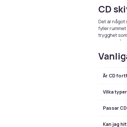
CD ski
Det är något s
fyller rummet
trygghet som 
med allt från 
Vanlig
Fyll p
klassi
Är CD fort
Oavsett om du
samling finns
Vilka type
och äldre alb
kommande släp
Passar CD-
inte missa näs
Genrer
Kan jag hi