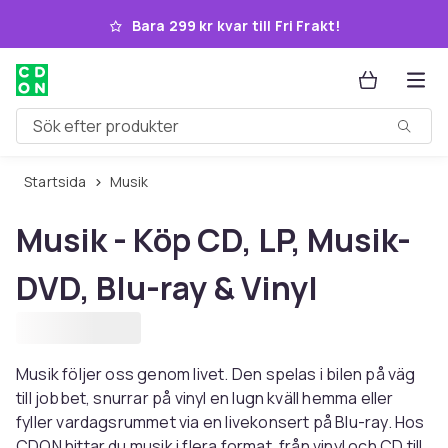
Hoppa till huvudinnehållet
Bara 299 kr kvar till Fri Frakt!
Sök efter produkter
Startsida
Musik
Musik - Köp CD, LP, Musik-
DVD, Blu-ray & Vinyl
Musik följer oss genom livet. Den spelas i bilen på väg
till jobbet, snurrar på vinyl en lugn kväll hemma eller
fyller vardagsrummet via en livekonsert på Blu-ray. Hos
CDON hittar du musik i flera format, från vinyl och CD till