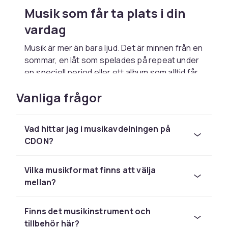
Musik som får ta plats i din
vardag
Musik är mer än bara ljud. Det är minnen från en
sommar, en låt som spelades på repeat under
en speciell period eller ett album som alltid får
dig på bättre humör. Oavsett om du lyssnar på
Vanliga frågor
vinyl hemma i vardagsrummet, spelar en CD i
bilen eller ser en konsert på Blu-ray en kväll i
soffan finns format som gör musiken mer
Vad hittar jag i musikavdelningen på
närvarande.
CDON?
Vinyl, CD och fysiska format
som håller över tid
Vilka musikformat finns att välja
mellan?
Hos oss hittar du vinyl, CD skivor, musik DVD
och musik Blu-ray för olika sätt att uppleva
Finns det musikinstrument och
musik. Vinyl ger det varma ljudet och det stora
tillbehör här?
omslaget som blir en del av hemmet. CD skivor