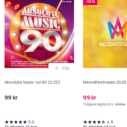
-59 %
Distributör: UNI
Label: Universal Music
Streckkod: 0199957333658
SKU: 267958
Artikel.nr.
dcfb2851-637d-53d0-aadf-96029557de96
Produktsäkerhetsinformation
Köp
Lägg till Absolute Music vol 90 
Absolute Music vol 90 (2 CD)
Melodifestivalen 2025
99 kr
99 kr
Tidigare lägsta pris:
239 kr
5,0
4,6
onsdag, 12 aug
onsdag, 12 aug