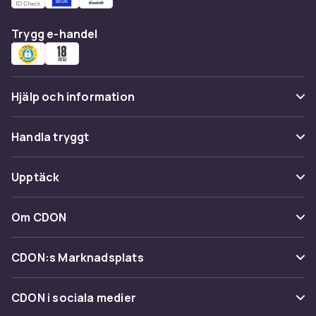
Trygg e-handel
Hjälp och information
Vanliga frågor
Handla tryggt
Spåra paket
Betalning
Upptäck
Ångra & Returnera här
Leverans
Kategorier
Kundservice
Om CDON
Villkor & policy
Varumärken
Om oss
Återkallelser
CDON:s Marknadsplats
Guider
Kundrecensioner
Sälj på CDON
Shopit.se
CDON i sociala medier
Karriär på CDON