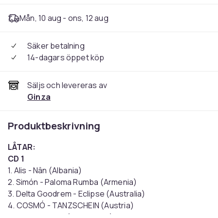
Mån, 10 aug - ons, 12 aug
Säker betalning
14-dagars öppet köp
Säljs och levereras av
Ginza
Produktbeskrivning
LÅTAR:
CD 1
1. Alis - Nân (Albania)
2. Simón - Paloma Rumba (Armenia)
3. Delta Goodrem - Eclipse (Australia)
4. COSMÓ - TANZSCHEIN (Austria)
5. JIVA - Just Go (Azerbaijan)