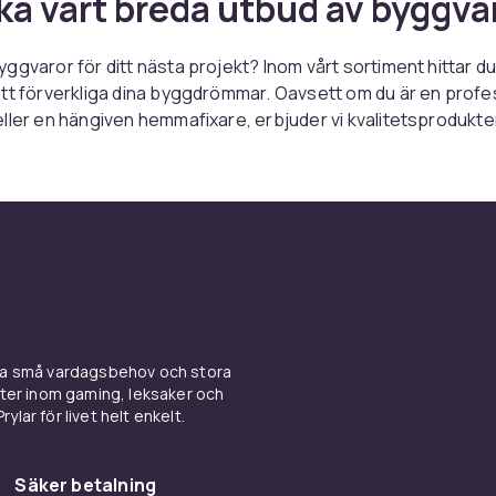
ka vårt breda utbud av byggva
ggvaror för ditt nästa projekt? Inom vårt sortiment hittar du 
tt förverkliga dina byggdrömmar. Oavsett om du är en profe
ller en hängiven hemmafixare, erbjuder vi kvalitetsprodukt
klare och mer effektivt.
nom vårt sortiment inkluderar allt från grundläggande byggm
erade verktyg och tillbehör. Vi strävar efter att erbjuda en påli
ingupplevelse, så att du kan fokusera på det som verklige
rojekt.
 du det bästa av det mesta. Vårt mål är att ge dig tillgång till
varor som uppfyller dina behov och krav. Handla här och upp
 vara att hitta rätt produkter för ditt byggprojekt. Se alla p
ina små vardagsbehov och stora
nera ditt nästa projekt idag!
kter inom gaming, leksaker och
ylar för livet helt enkelt.
Säker betalning