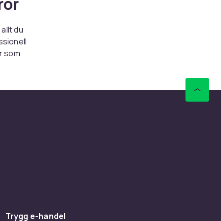
ror
allt du
ssionell
er som
aterial
tlig och
n betyder
 ett brett
täck hur
rodukter
Trygg e-handel