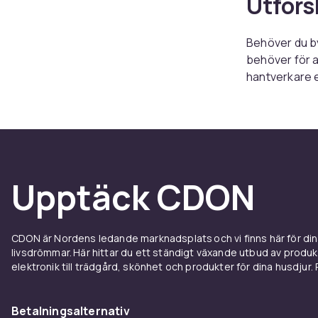
Utfors
Behöver du by
behöver för a
hantverkare e
gör jobbet en
Produkterna i
till specialis
bekväm shopp
något – ditt p
Upptäck CDON
På CDON hittar
urval av bygg
enkelt det kan
CDON är Nordens ledande marknadsplats och vi finns här för d
och börja pla
livsdrömmar. Här hittar du ett ständigt växande utbud av produ
elektronik till trädgård, skönhet och produkter för dina husdjur. Pr
Betalningsalternativ