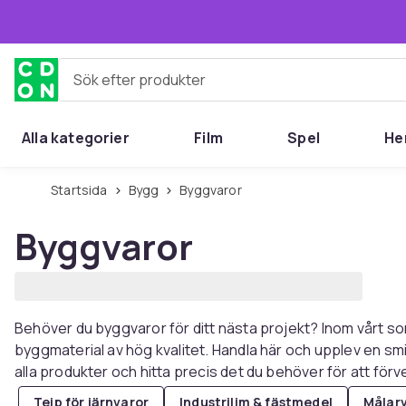
Hoppa till huvudinnehållet
Sök efter produkter
Alla kategorier
Film
Spel
He
Startsida
Bygg
Byggvaror
Byggvaror
Behöver du byggvaror för ditt nästa projekt? Inom vårt sorti
byggmaterial av hög kvalitet. Handla här och upplev en sm
alla produkter och hitta precis det du behöver för att för
Tejp för järnvaror
Industrilim & fästmedel
Målar