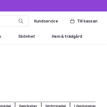
Kundservice
Till kassan
k
Skönhet
Hem & trädgård
smedel
Kemikalier
Smörjmedel
Lösningsmedel, bo