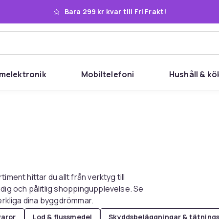
Bara 299 kr kvar till Fri Frakt!
melektronik
Mobiltelefoni
Hushåll & kö
ment hittar du allt från verktyg till
idig och pålitlig shoppingupplevelse. Se
verkliga dina byggdrömmar.
varor
Lod & flussmedel
Skyddsbeläggningar & tätning