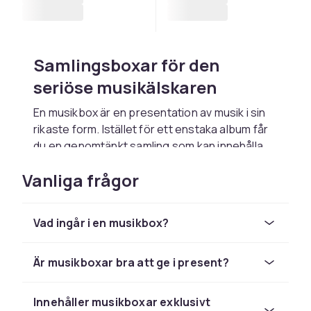
Samlingsboxar för den
seriöse musikälskaren
En musikbox är en presentation av musik i sin
rikaste form. Istället för ett enstaka album får
du en genomtänkt samling som kan innehålla
ett helt diskografi, en karriärsöversikt eller en
Vanliga frågor
tematisk sammanställning av en artists
viktigaste verk. Allt är paketerat i en
välformgiven box som är lika rolig att se på
Vad ingår i en musikbox?
som att lyssna på.
Hos CDON hittar du musikboxar från artister
Är musikboxar bra att ge i present?
och band inom många olika genrer. Utbudet
varierar och uppdateras löpande när nya
samlingsboxar ges ut av skivbolagen.
Innehåller musikboxar exklusivt