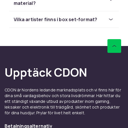
material?
Vad ingår i en musikbox
Innehållet i en musikbox varierar beroende på
Vilka artister finns i box set-format?
utgåvan, men det är vanligt med flera skivor
som täcker ett helt diskografi eller en specifik
period av en artists karriär. Utöver skivorna
innehåller många boxar också ett häfte med
texter och bakgrundsinformation, fotografier
från karriären, en poster eller en repro av ett
tidigt skivomslag.
Upptäck CDON
Limiterade samlingsboxar kan även innehålla
föremål som spelkort, pins, klistermärken och
andra accessoarer relaterade till artisten. Det
CDON är Nordens ledande marknadsplats och vi finns här för
dina små vardagsbehov och stora livsdrömmar. Här hittar du
är dessa tillägg som gör boxarna till
ett ständigt växande utbud av produkter inom gaming,
samlarvärda föremål som man gärna visar upp
leksaker och elektronik till trädgård, skönhet och produkter
på en hylla.
för dina husdjur. Prylar för livet helt enkelt.
Perfekta presenter för
Betalningsalternativ