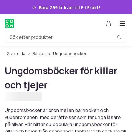
Hoppa till huvudinnehållet
Bara 299 kr kvar till Fri Frakt!
Sök efter produkter
Startsida
Böcker
Ungdomsböcker
Ungdomsböcker för killar
och tjejer
Ungdomsböcker är bron mellan barnboken och
vuxenromanen, med berättelser som tar unga läsare
på allvar. Här hittar du populära ungdomsböcker för
killar och tjejer, från spännande fantasy och deckare till