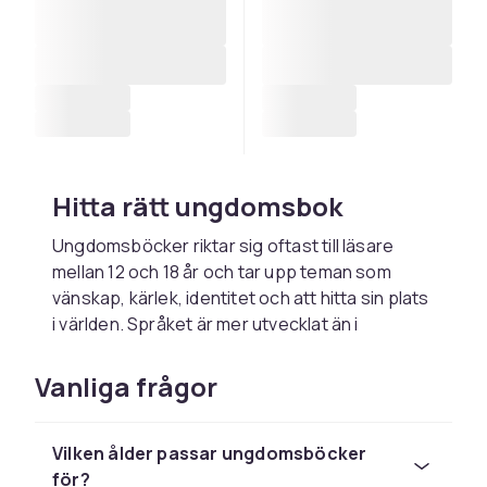
Hitta rätt ungdomsbok
Ungdomsböcker riktar sig oftast till läsare
mellan 12 och 18 år och tar upp teman som
vänskap, kärlek, identitet och att hitta sin plats
i världen. Språket är mer utvecklat än i
barnböcker
, samtidigt som berättelserna
utgår från ungas egna erfarenheter. Utgå från
Vanliga frågor
läsarens ålder, intressen och läsvana när du
väljer, så ökar chansen att boken faktiskt blir
Vilken ålder passar ungdomsböcker
läst.
för?