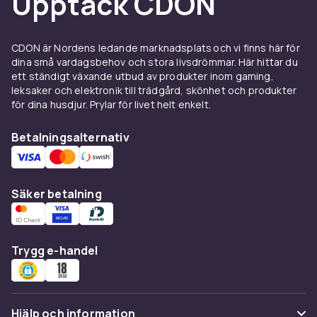
Upptäck CDON
Bra ungdomsböcker för killar brukar ofta vara
actiondrivna med humor och tempo, medan
många tjejer uppskattar relationsdrivna
CDON är Nordens ledande marknadsplats och vi finns här för
berättelser, men låt intresset styra snarare än
dina små vardagsbehov och stora livsdrömmar. Här hittar du
gamla mallar. För ovana eller lässvaga läsare är
ett ständigt växande utbud av produkter inom gaming,
lättlästa ungdomsböcker ett smart val: korta
leksaker och elektronik till trädgård, skönhet och produkter
kapitel, rakt språk och handling som drar igång
för dina husdjur. Prylar för livet helt enkelt.
direkt. En topplista över populära
Betalningsalternativ
ungdomsböcker är en bra genväg när du
köper i present.
Klassiker och svenska
Säker betalning
författare
Klassiska ungdomsböcker som Räddaren i
Trygg e-handel
nöden läses av nya generationer år efter år,
och många minns B Wahlströms gröna och
röda ryggar från uppväxten. Bland svenska
ungdomsboksförfattare är Mats Strandberg
Hjälp och information