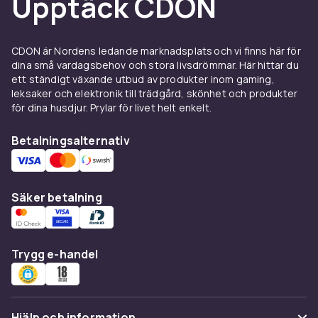
Upptäck CDON
Dessutom får du chansen att uppleva filmer
som kanske aldrig visas på svenska biografer
eller streamingtjänster. Med originalspråk och
CDON är Nordens ledande marknadsplats och vi finns här för
kulturell förankring blir varje film en resa till en
dina små vardagsbehov och stora livsdrömmar. Här hittar du
annan del av världen.
ett ständigt växande utbud av produkter inom gaming,
leksaker och elektronik till trädgård, skönhet och produkter
På CDON har vi ett brett utbud av importfilmer
för dina husdjur. Prylar för livet helt enkelt.
från olika länder och genrer, så att du enkelt
kan hitta nya filmupplevelser att utforska.
Betalningsalternativ
Oavsett om du söker efter kultklassiker,
kritikerrosade draman eller actionspäckade
berättelser finns det alltid något spännande
Säker betalning
att upptäcka.
Brett utbud av genrer och stilar
Trygg e-handel
Oavsett om du älskar actionfyllda Hongkong-
filmer, gripande italienska draman eller djärva
experimentella filmer från Latinamerika, finns
det alltid något nytt att upptäcka. Importfilmer
Hjälp och information