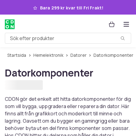
Hoppa till huvudinnehållet
Bara 299 kr kvar till Fri Frakt!
Sök efter produkter
Startsida
Hemelektronik
Datorer
Datorkomponenter
Datorkomponenter
CDON gör det enkelt att hitta datorkomponenter för dig
som vill bygga, uppgradera eller reparera din dator. Här
finns allt från grafikkort och moderkort till minne och
lagring. Oavsett om du bygger en gamingrigg eller bara
behöver byta ut en del finns komponenter som passar.
Hos CDON hittar du delarna som håller din dator i