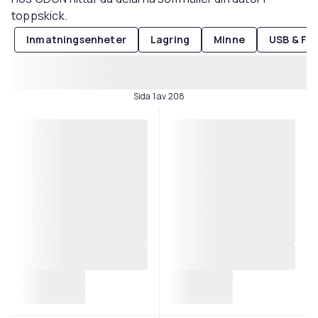
toppskick.
Inmatningsenheter
Lagring
Minne
USB & Fi
Sida 1 av 208