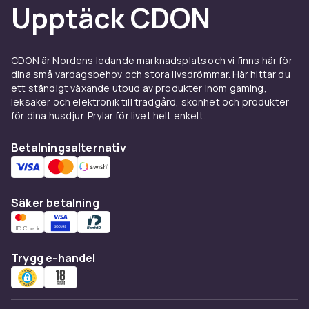
Upptäck CDON
Datorn blir inte bara bättre med starkare grafik
– det är helheten som räknas. Här hittar du
SSD:er, hårddiskar, RAM-minnen och tillbehör
som USB-hubbar och inmatningsenheter.
CDON är Nordens ledande marknadsplats och vi finns här för
dina små vardagsbehov och stora livsdrömmar. Här hittar du
Perfekt när du vill snabba upp systemet, få
ett ständigt växande utbud av produkter inom gaming,
mer utrymme eller koppla in fler enheter
leksaker och elektronik till trädgård, skönhet och produkter
samtidigt. En liten uppgradering kan göra stor
för dina husdjur. Prylar för livet helt enkelt.
skillnad i hur datorn känns att använda.
Betalningsalternativ
Specialdelar för dig som
reparerar, anpassar eller
bygger eget
Säker betalning
Behöver du ett nytt I/O-kort, backplate,
ljudkort eller moderkort? Kanske ett nytt
Trygg e-handel
chassi eller komponenter till en bärbar dator?
CDON samlar även de mer nischade delarna
som kan vara svåra att hitta – oavsett om du
jobbar med servers, byter ut en fläkt eller vill