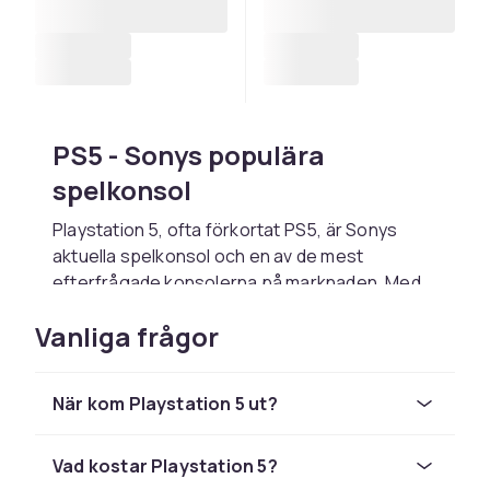
PS5 - Sonys populära
spelkonsol
Playstation 5, ofta förkortat PS5, är Sonys
aktuella spelkonsol och en av de mest
efterfrågade konsolerna på marknaden. Med
snabb SSD-lagring, stöd för 4K-upplösning,
Vanliga frågor
ray tracing och upp till 120 bilder per sekund i
kompatibla titlar levererar PS5 en snabb och
detaljrik spelupplevelse. Kortare
När kom Playstation 5 ut?
laddningstider och stabil prestanda gör att du
snabbt kommer in i spelet, oavsett om du gillar
action, sport, rollspel eller familjespel.
Vad kostar Playstation 5?