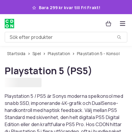
Hoppa till huvudinnehållet
Bara 299 kr kvar till Fri Frakt!
Sök efter produkter
Startsida
Spel
Playstation
Playstation 5 - Konsol
Playstation 5 (PS5)
Playstation 5 / PS5 är Sonys moderna spelkonsol med
snabb SSD, imponerande 4K-grafik och DualSense-
handkontroll med haptisk feedback. Välj mellan PS5
Standard med skivenhet, den helt digitala PS5 Digital
Edition eller den kraftfullare PS5 Pro. Hos CDON hittar
du Playstation 5 i flera utföranden, ofta i bundlepaket