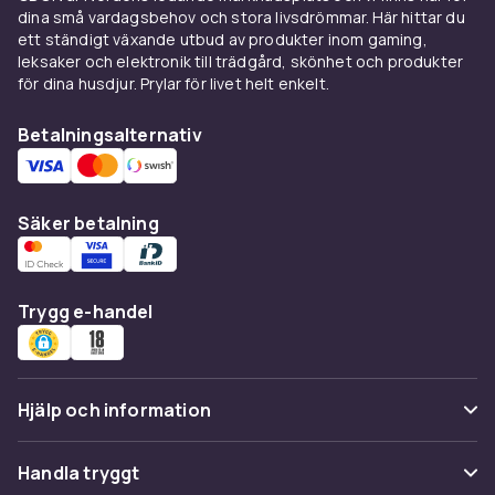
dina små vardagsbehov och stora livsdrömmar. Här hittar du
av konsolen med samma kraftfulla prestanda
ett ständigt växande utbud av produkter inom gaming,
som originalmodellen. Den tar mindre plats i tv-
leksaker och elektronik till trädgård, skönhet och produkter
bänken utan att kompromissa med
för dina husdjur. Prylar för livet helt enkelt.
spelupplevelsen.
Betalningsalternativ
Bundlepaket med populära
spel
Säker betalning
Flera Playstation 5-konsoler säljs som
bundlepaket tillsammans med populära titlar,
till exempel Fortnite och EA Sports FC 26. Det
är ett smidigt sätt att komma igång direkt med
Trygg e-handel
ett spel du redan vet att du vill spela.
DualSense ger fördjupad
kontroll
Hjälp och information
DualSense-handkontrollen som följer med
Vanliga frågor
Handla tryggt
Playstation 5 erbjuder haptisk feedback och