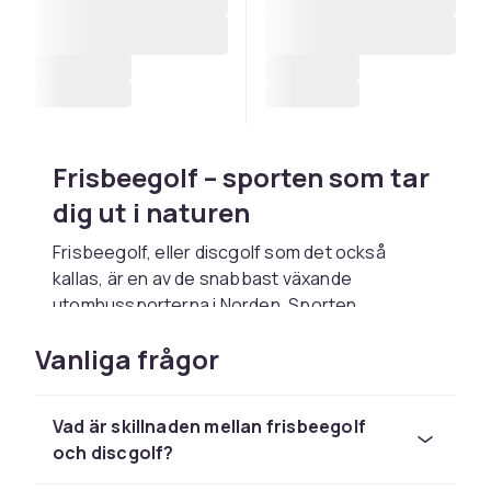
Frisbeegolf – sporten som tar
dig ut i naturen
Frisbeegolf, eller discgolf som det också
kallas, är en av de snabbast växande
utomhussporterna i Norden. Sporten
kombinerar den avkopplande
Vanliga frågor
naturupplevelsen av att vistas i skog och mark
med spänningen av ett taktiskt spel. Precis
som i traditionell golf gäller det att ta sig runt
Vad är skillnaden mellan frisbeegolf
en bana med så få kast som möjligt – men
och discgolf?
istället för boll och klubba används
specialgjorda discar som kastas mot