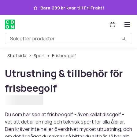
Hoppa till huvudinnehållet
Bara 299 kr kvar till Fri Frakt!
Sök efter produkter
Startsida
Sport
Frisbeegolf
Utrustning & tillbehör för
frisbeegolf
Du som har spelat frisbeegolf - även kallat discgolf -
vet att det är en rolig och teknisk sport för alla åldrar.
Den kräver inte heller överdrivet mycket utrustning, och
om det är något du saknar så hittar du allt här. Vi har allt