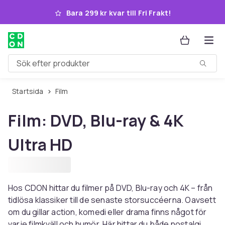
Hoppa till huvudinnehållet
Bara 299 kr kvar till Fri Frakt!
Sök efter produkter
Startsida
Film
Film: DVD, Blu-ray & 4K
Ultra HD
Hos CDON hittar du filmer på DVD, Blu-ray och 4K – från
tidlösa klassiker till de senaste storsuccéerna. Oavsett
om du gillar action, komedi eller drama finns något för
varje filmkväll och humör. Här hittar du både nostalgi