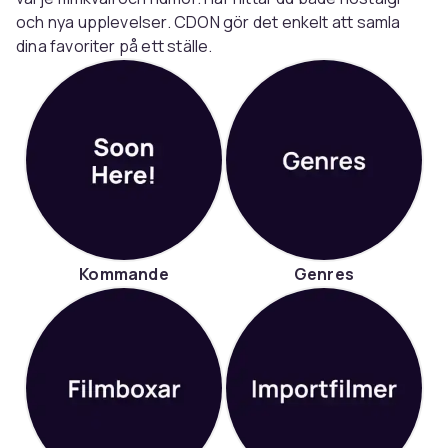
och nya upplevelser. CDON gör det enkelt att samla
dina favoriter på ett ställe.
Kommande
Genres