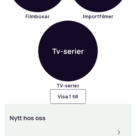
Filmboxar
Importfilmer
TV-serier
Visa 1 till
Nytt hos oss
Panel