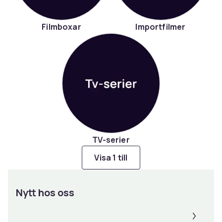
Filmboxar
Importfilmer
TV-serier
Visa 1 till
Nytt hos oss
Panel