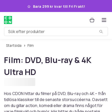
Hoppa till huvudinnehållet
Bara 299 kr kvar till Fri Frakt!
Sök efter produkter
Startsida
Film
Film: DVD, Blu-ray & 4K
Ultra HD
Hos CDON hittar du filmer på DVD, Blu-ray och 4K – från
tidlösa klassiker till de senaste storsuccéerna. Oavsett
om du gillar action, komedi eller drama finns något för
varje filmkväll och humör. Här hittar du både nostalgi