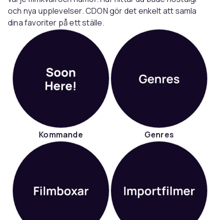
och nya upplevelser. CDON gör det enkelt att samla
dina favoriter på ett ställe.
Kommande
Genres