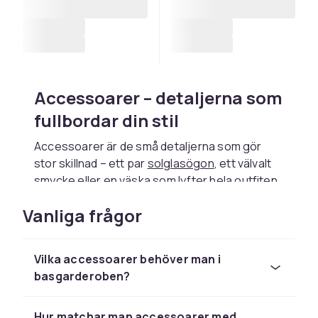
Accessoarer – detaljerna som
fullbordar din stil
Accessoarer är de små detaljerna som gör
stor skillnad – ett par
solglasögon
, ett välvalt
smycke
eller en
väska
som lyfter hela outfiten.
Här hittar du accessoarer för dam, herr och
Vanliga frågor
barn i alla stilar – från tidlösa klassiker till
säsongens trender.
Accessoarer för dam
Vilka accessoarer behöver man i
basgarderoben?
Bland damaccessoarerna hittar du smycken i
guld och silver, handväskor för vardag och
Hur matchar man accessoarer med