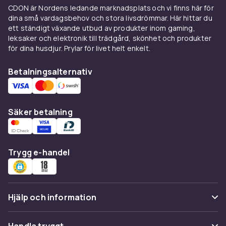
mjuka material som tål både lek och tvätt.
CDON är Nordens ledande marknadsplats och vi finns här för
dina små vardagsbehov och stora livsdrömmar. Här hittar du
Accessoarer för varje säsong
ett ständigt växande utbud av produkter inom gaming,
leksaker och elektronik till trädgård, skönhet och produkter
Accessoarerna följer årstiderna: på
för dina husdjur. Prylar för livet helt enkelt.
sommaren solglasögon, solhattar och lätta
sjalar – på vintern halsdukar, vantar och varma
Betalningsalternativ
huvudbonader. Att uppdatera accessoarerna
är det enklaste och mest prisvärda sättet att
förnya garderoben mellan säsongerna, utan
Säker betalning
att byta ut basplaggen.
Köp accessoarer online hos
CDON
Trygg e-handel
Hos CDON hittar du accessoarer för dam, herr
och barn från kända varumärken – filtrera på
pris, märke och stil och handla med snabb
Hjälp och information
leverans och tryggt köp.
Vanliga frågor