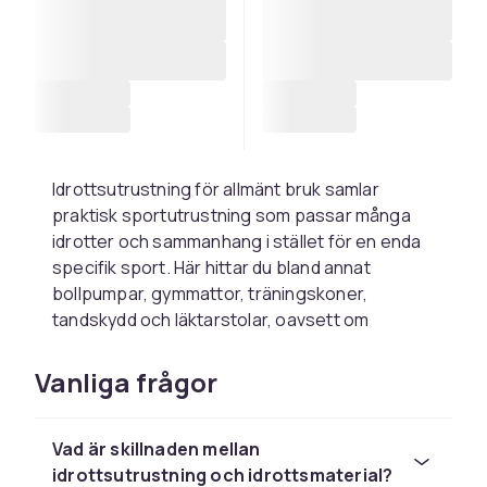
Idrottsutrustning för allmänt bruk samlar
praktisk sportutrustning som passar många
idrotter och sammanhang i stället för en enda
specifik sport. Här hittar du bland annat
bollpumpar, gymmattor, träningskoner,
tandskydd och läktarstolar, oavsett om
utrustningen ska användas i skolidrotten,
föreningen eller hemmaträningen.
Vanliga frågor
Bollpumpar, nålar och
bollväskor
Vad är skillnaden mellan
idrottsutrustning och idrottsmaterial?