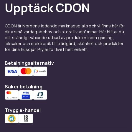
dem upprätta och dammfria i stället för att de
Upptäck CDON
ligger och skräpar på golvet. Ska du få bättre
grepp vid styrkelyft och gymnastik finns
kritvärk och flytande magnesium under
kalk till
CDON är Nordens ledande marknadsplats och vi finns här för
gymmet
.
dina små vardagsbehov och stora livsdrömmar. Här hittar du
ett ständigt växande utbud av produkter inom gaming,
Koner, stegar och höjdträning
leksaker och elektronik till trädgård, skönhet och produkter
för dina husdjur. Prylar för livet helt enkelt.
Till kondition, snabbhet och rörlighet används
träningskoner
för att markera banor och
Betalningsalternativ
övningar, ofta tillsammans med
träningsstegar
för koordinationsträning
som passar både
fotboll och friidrott. Vill du lägga på ytterligare
Säker betalning
andningsmotstånd finns
höjdträningsmasker
som simulerar träning på hög höjd.
Skydd för tänder och underliv
Trygg e-handel
Tandskydd
finns i enkla formbara modeller och
mer skräddarsydda varianter för