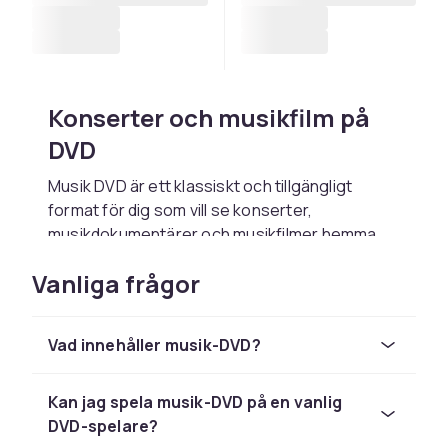
Konserter och musikfilm på
DVD
Musik DVD är ett klassiskt och tillgängligt
format för dig som vill se konserter,
musikdokumentärer och musikfilmer hemma.
Formatet har funnits i över tjugo år och
Vanliga frågor
fungerar i de allra flesta DVD spelare, vilket gör
det till ett av de mest tillgängliga sätten att
njuta av musikfilm i fysisk form.
Vad innehåller musik-DVD?
Hos CDON hittar du ett brett utbud av musik
DVD med artister och band inom många
Kan jag spela musik-DVD på en vanlig
genrer. Oavsett om du letar efter ett
DVD-spelare?
legendariskt liveframträdande, en dokumentär