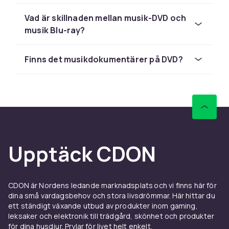
om ditt favoritband eller en musikfilm att se en
mysig kväll finns det troligtvis något som
Vad är skillnaden mellan musik-DVD och
passar.
musik Blu-ray?
Konserter att njuta av om och
Finns det musikdokumentärer på DVD?
om igen
En konsert på DVD ger dig möjligheten att
uppleva ett liveframträdande hur ofta du vill. Till
skillnad från att gå på konsert kan du pausa,
spola tillbaka och se dina favoritlåtar i repris.
Det är ett sätt att hålla kvar upplevelsen av att
Upptäck CDON
se en artist live, även om du inte var där på
plats.
Många av de mest klassiska konserterna i
CDON är Nordens ledande marknadsplats och vi finns här för
musikhistorien finns utgivna på DVD och är
dina små vardagsbehov och stora livsdrömmar. Här hittar du
fortfarande lättillgängliga. Det är ett
ett ständigt växande utbud av produkter inom gaming,
fantastiskt sätt att ta del av historiska
leksaker och elektronik till trädgård, skönhet och produkter
framträdanden som man annars aldrig hade
för dina husdjur. Prylar för livet helt enkelt.