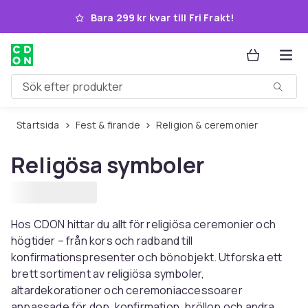
Hoppa till huvudinnehållet
Bara 299 kr kvar till Fri Frakt!
Sök efter produkter
Startsida
Fest & firande
Religion & ceremonier
Religösa symboler
Hos CDON hittar du allt för religiösa ceremonier och
högtider – från kors och radband till
konfirmationspresenter och bönobjekt. Utforska ett
brett sortiment av religiösa symboler,
altardekorationer och ceremoniaccessoarer
anpassade för dop, konfirmation, bröllop och andra