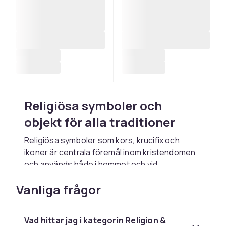
Religiösa symboler och
objekt för alla traditioner
Religiösa symboler som kors, krucifix och
ikoner är centrala föremål inom kristendomen
och används både i hemmet och vid
ceremonier. Hos CDON hittar du ett brett
Vanliga frågor
utbud av symboler i olika material och stilar –
från enkla träkors till mer utsmyckade
silverföremål. Dessa objekt passar som gåvor
Vad hittar jag i kategorin Religion &
vid religiösa högtider eller som personliga